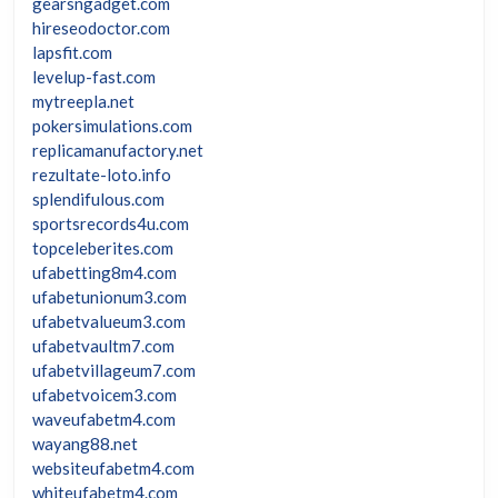
gearsngadget.com
hireseodoctor.com
lapsfit.com
levelup-fast.com
mytreepla.net
pokersimulations.com
replicamanufactory.net
rezultate-loto.info
splendifulous.com
sportsrecords4u.com
topceleberites.com
ufabetting8m4.com
ufabetunionum3.com
ufabetvalueum3.com
ufabetvaultm7.com
ufabetvillageum7.com
ufabetvoicem3.com
waveufabetm4.com
wayang88.net
websiteufabetm4.com
whiteufabetm4.com