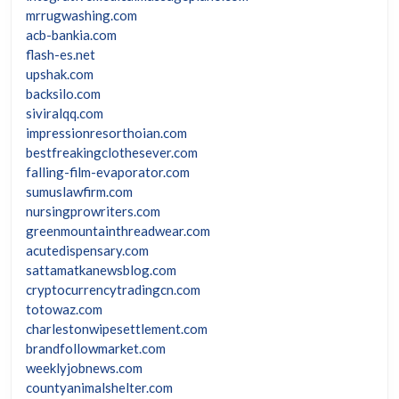
mrrugwashing.com
acb-bankia.com
flash-es.net
upshak.com
backsilo.com
siviralqq.com
impressionresorthoian.com
bestfreakingclothesever.com
falling-film-evaporator.com
sumuslawfirm.com
nursingprowriters.com
greenmountainthreadwear.com
acutedispensary.com
sattamatkanewsblog.com
cryptocurrencytradingcn.com
totowaz.com
charlestonwipesettlement.com
brandfollowmarket.com
weeklyjobnews.com
countyanimalshelter.com