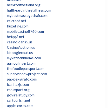
heckrodtwetland.org
halfheardinthestillness.com
mybestmassagechair.com
ericreed.net
fluxetine.com
mobilecasino8760.com
betqq3.net
casinoloans5.us
CasinoAuction.us
kipooglecouk.us
mykitchennhome.com
aumoulinvert.com
thefoodiepassport.com
superwindowproject.com
papibakigrafo.com
icanhazjs.com
canimpact.org
goviralstudy.com
cartourism.net
apple-cores.com