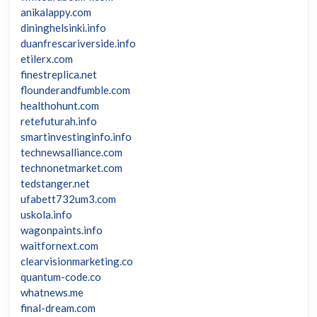
anikalappy.com
dininghelsinki.info
duanfrescariverside.info
etilerx.com
finestreplica.net
flounderandfumble.com
healthohunt.com
retefuturah.info
smartinvestinginfo.info
technewsalliance.com
technonetmarket.com
tedstanger.net
ufabett732um3.com
uskola.info
wagonpaints.info
waitfornext.com
clearvisionmarketing.co
quantum-code.co
whatnews.me
final-dream.com