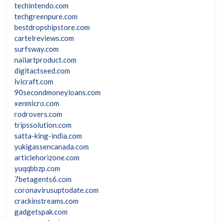
techintendo.com
techgreenpure.com
bestdropshipstore.com
cartelreviews.com
surfsway.com
nailartproduct.com
digitactseed.com
lvlcraft.com
90secondmoneyloans.com
xenmicro.com
rodrovers.com
tripssolution.com
satta-king-india.com
yukigassencanada.com
articlehorizone.com
yuqqbbzp.com
7betagents6.com
coronavirusuptodate.com
crackinstreams.com
gadgetspak.com