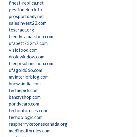
finest-replica.net
gestioneinh.info
prosportdaily.net
salesinvest22.com
teseract.org
trendy-ama-shop.com
ufabett732m7.com
visiofood.com
droidwindow.com
freeprsubmission.com
ufagold666.com
myinteriorblog.com
bnewsindia.com
techiepick.com
bamzyshop.com
pondycars.com
techonfutures.com
techoologic.com
raspberryketonescanada.org
medihealthrules.com