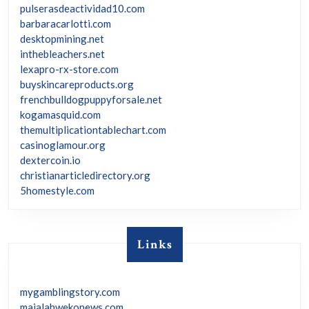
pulserasdeactividad10.com
barbaracarlotti.com
desktopmining.net
inthebleachers.net
lexapro-rx-store.com
buyskincareproducts.org
frenchbulldogpuppyforsale.net
kogamasquid.com
themultiplicationtablechart.com
casinoglamour.org
dextercoin.io
christianarticledirectory.org
5homestyle.com
Links
mygamblingstory.com
majalahwekonews.com