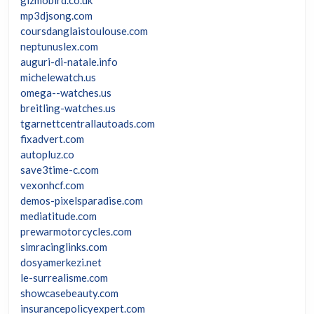
mp3djsong.com
coursdanglaistoulouse.com
neptunuslex.com
auguri-di-natale.info
michelewatch.us
omega--watches.us
breitling-watches.us
tgarnettcentrallautoads.com
fixadvert.com
autopluz.co
save3time-c.com
vexonhcf.com
demos-pixelsparadise.com
mediatitude.com
prewarmotorcycles.com
simracinglinks.com
dosyamerkezi.net
le-surrealisme.com
showcasebeauty.com
insurancepolicyexpert.com