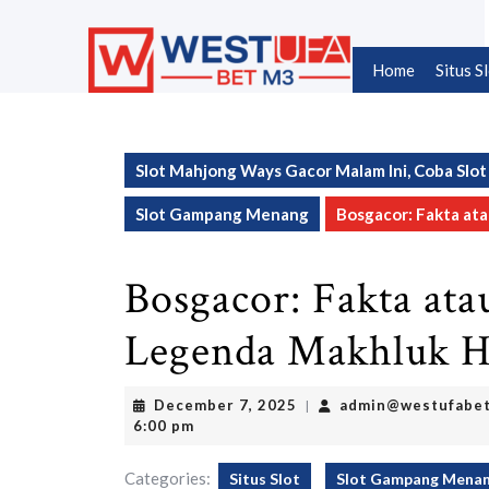
Skip
to
content
Home
Situs S
Skip
to
content
Slot Mahjong Ways Gacor Malam Ini, Coba Slot
Slot Gampang Menang
Bosgacor: Fakta ata
Bosgacor: Fakta ata
Legenda Makhluk H
December
December 7, 2025
admin@westufabet
|
7,
6:00 pm
2025
Categories:
Situs Slot
Slot Gampang Mena