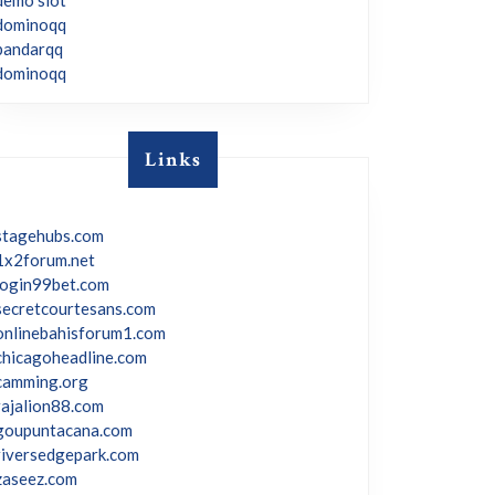
demo slot
ma
dominoqq
bandarqq
angi:
dominoqq
Links
stagehubs.com
1x2forum.net
login99bet.com
secretcourtesans.com
onlinebahisforum1.com
chicagoheadline.com
camming.org
rajalion88.com
goupuntacana.com
riversedgepark.com
zaseez.com