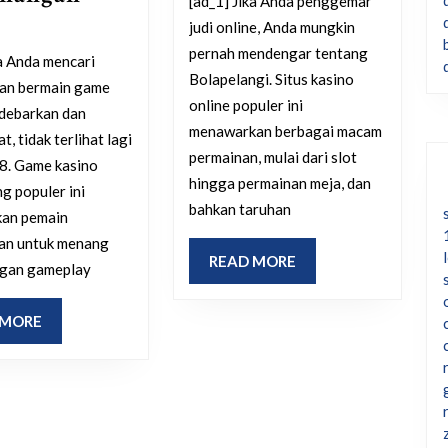
[ad_1] Jika Anda penggemar
Temukan
Bersa
judi online, Anda mungkin
Kegembiraan
Bolapel
pernah mendengar tentang
ka Anda mencari
Slot88:
Tips
Bolapelangi. Situs kasino
an bermain game
online populer ini
Tiket
dan
debarkan dan
menawarkan berbagai macam
Anda
Trik
, tidak terlihat lagi
permainan, mulai dari slot
88. Game kasino
untuk
Sukses
hingga permainan meja, dan
ng populer ini
Kemenangan
bahkan taruhan
an pemain
Besar
an untuk menang
READ
READ MORE
ngan gameplay
MORE
READ
 MORE
MORE