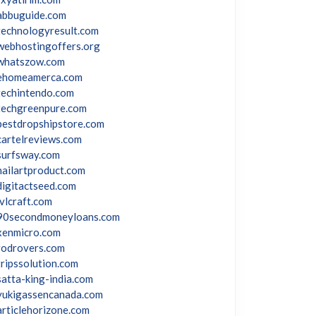
abbuguide.com
technologyresult.com
webhostingoffers.org
whatszow.com
ehomeamerca.com
techintendo.com
techgreenpure.com
bestdropshipstore.com
cartelreviews.com
surfsway.com
nailartproduct.com
digitactseed.com
lvlcraft.com
90secondmoneyloans.com
xenmicro.com
rodrovers.com
tripssolution.com
satta-king-india.com
yukigassencanada.com
articlehorizone.com