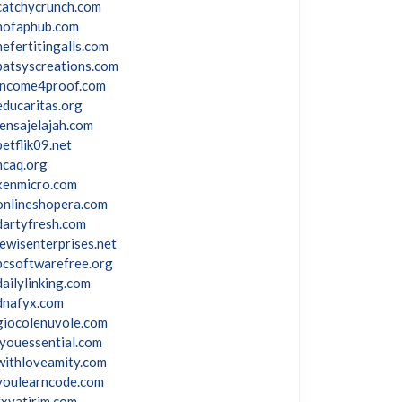
catchycrunch.com
nofaphub.com
nefertitingalls.com
patsyscreations.com
income4proof.com
educaritas.org
lensajelajah.com
betflik09.net
ncaq.org
xenmicro.com
onlineshopera.com
dartyfresh.com
lewisenterprises.net
pcsoftwarefree.org
dailylinking.com
dnafyx.com
giocolenuvole.com
iyouessential.com
withloveamity.com
youlearncode.com
fxyatirim.com