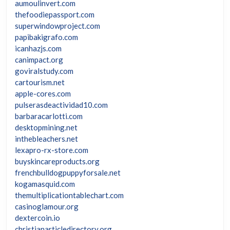
aumoulinvert.com
thefoodiepassport.com
superwindowproject.com
papibakigrafo.com
icanhazjs.com
canimpact.org
goviralstudy.com
cartourism.net
apple-cores.com
pulserasdeactividad10.com
barbaracarlotti.com
desktopmining.net
inthebleachers.net
lexapro-rx-store.com
buyskincareproducts.org
frenchbulldogpuppyforsale.net
kogamasquid.com
themultiplicationtablechart.com
casinoglamour.org
dextercoin.io
christianarticledirectory.org