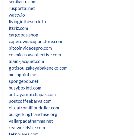
senikartu.com
rusportal.net
watty.io
livinginthesun.info
itsriz.com
cargoods.shop
capetownacupuncture.com
bitcoinvideospro.com
cosmiccrowcollective.com
alain-jacquet.com
gotisouizakayabakeneko.com
meshpoint.me
spongebob.net
busyboxintl.com
auttayanratchapak.com
postcoffeebarva.com
elteatromilliondollar.com
burgerkingfranchise.org
vallarpadathamma.net
realworldsize.com
teknolama.com