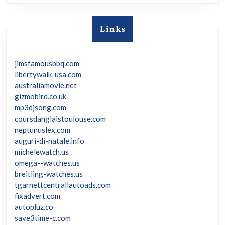
Links
jimsfamousbbq.com
libertywalk-usa.com
australiamovie.net
gizmobird.co.uk
mp3djsong.com
coursdanglaistoulouse.com
neptunuslex.com
auguri-di-natale.info
michelewatch.us
omega--watches.us
breitling-watches.us
tgarnettcentrallautoads.com
fixadvert.com
autopluz.co
save3time-c.com