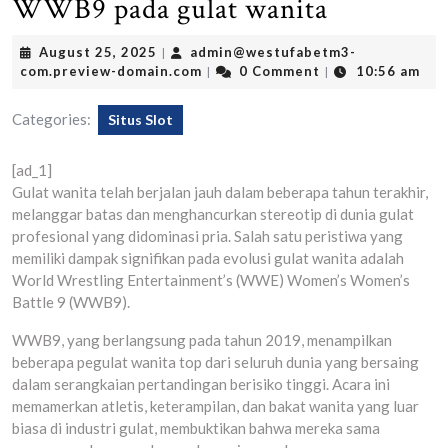
WWB9 pada gulat wanita
August
August 25, 2025
admin@westufabetm3-
|
25,
admin@westufabetm3-
com.preview-domain.com
0 Comment
10:56 am
|
|
2025
com.preview-
domain.com
Categories:
Situs Slot
[ad_1]
Gulat wanita telah berjalan jauh dalam beberapa tahun terakhir,
melanggar batas dan menghancurkan stereotip di dunia gulat
profesional yang didominasi pria. Salah satu peristiwa yang
memiliki dampak signifikan pada evolusi gulat wanita adalah
World Wrestling Entertainment’s (WWE) Women’s Women’s
Battle 9 (WWB9).
WWB9, yang berlangsung pada tahun 2019, menampilkan
beberapa pegulat wanita top dari seluruh dunia yang bersaing
dalam serangkaian pertandingan berisiko tinggi. Acara ini
memamerkan atletis, keterampilan, dan bakat wanita yang luar
biasa di industri gulat, membuktikan bahwa mereka sama