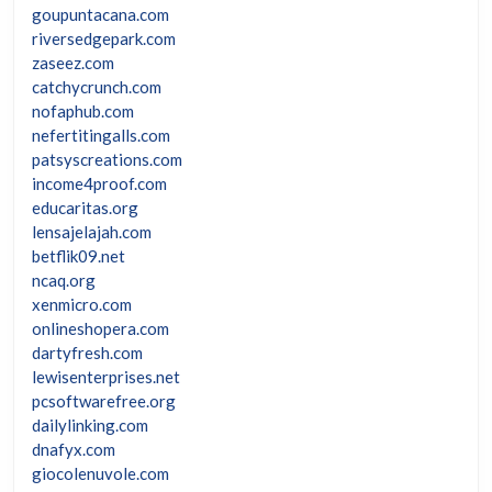
goupuntacana.com
riversedgepark.com
zaseez.com
catchycrunch.com
nofaphub.com
nefertitingalls.com
patsyscreations.com
income4proof.com
educaritas.org
lensajelajah.com
betflik09.net
ncaq.org
xenmicro.com
onlineshopera.com
dartyfresh.com
lewisenterprises.net
pcsoftwarefree.org
dailylinking.com
dnafyx.com
giocolenuvole.com