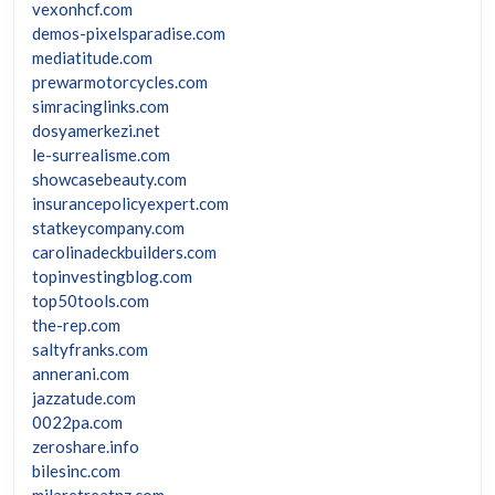
vexonhcf.com
demos-pixelsparadise.com
mediatitude.com
prewarmotorcycles.com
simracinglinks.com
dosyamerkezi.net
le-surrealisme.com
showcasebeauty.com
insurancepolicyexpert.com
statkeycompany.com
carolinadeckbuilders.com
topinvestingblog.com
top50tools.com
the-rep.com
saltyfranks.com
annerani.com
jazzatude.com
0022pa.com
zeroshare.info
bilesinc.com
milaretreatnz.com