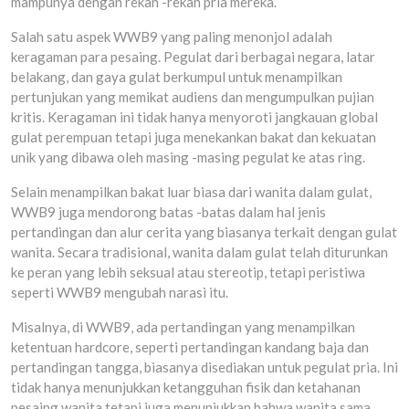
mampunya dengan rekan -rekan pria mereka.
Salah satu aspek WWB9 yang paling menonjol adalah
keragaman para pesaing. Pegulat dari berbagai negara, latar
belakang, dan gaya gulat berkumpul untuk menampilkan
pertunjukan yang memikat audiens dan mengumpulkan pujian
kritis. Keragaman ini tidak hanya menyoroti jangkauan global
gulat perempuan tetapi juga menekankan bakat dan kekuatan
unik yang dibawa oleh masing -masing pegulat ke atas ring.
Selain menampilkan bakat luar biasa dari wanita dalam gulat,
WWB9 juga mendorong batas -batas dalam hal jenis
pertandingan dan alur cerita yang biasanya terkait dengan gulat
wanita. Secara tradisional, wanita dalam gulat telah diturunkan
ke peran yang lebih seksual atau stereotip, tetapi peristiwa
seperti WWB9 mengubah narasi itu.
Misalnya, di WWB9, ada pertandingan yang menampilkan
ketentuan hardcore, seperti pertandingan kandang baja dan
pertandingan tangga, biasanya disediakan untuk pegulat pria. Ini
tidak hanya menunjukkan ketangguhan fisik dan ketahanan
pesaing wanita tetapi juga menunjukkan bahwa wanita sama