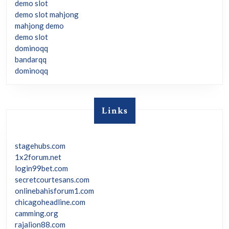
demo slot
demo slot mahjong
mahjong demo
demo slot
dominoqq
bandarqq
dominoqq
Links
stagehubs.com
1x2forum.net
login99bet.com
secretcourtesans.com
onlinebahisforum1.com
chicagoheadline.com
camming.org
rajalion88.com