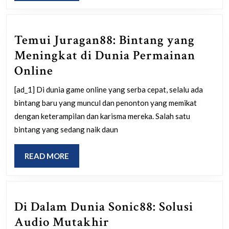
Men
Temui Juragan88: Bintang yang
Meningkat di Dunia Permainan
Temui
Online
Juragan88:
[ad_1] Di dunia game online yang serba cepat, selalu ada
Bintang
bintang baru yang muncul dan penonton yang memikat
yang
dengan keterampilan dan karisma mereka. Salah satu
Meningkat
bintang yang sedang naik daun
di
READ
READ MORE
Dunia
MORE
Permainan
Online
Di Dalam Dunia Sonic88: Solusi
Di
Audio Mutakhir