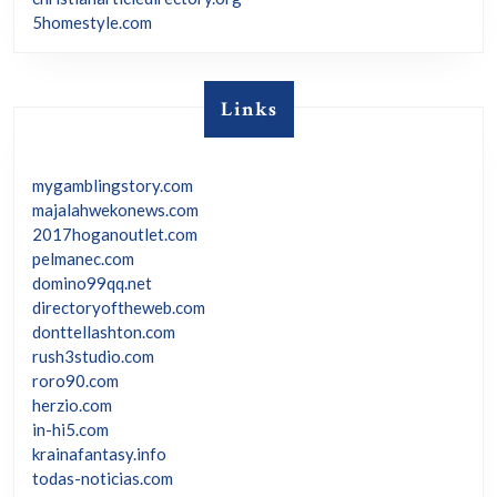
5homestyle.com
Links
mygamblingstory.com
majalahwekonews.com
2017hoganoutlet.com
pelmanec.com
domino99qq.net
directoryoftheweb.com
donttellashton.com
rush3studio.com
roro90.com
herzio.com
in-hi5.com
krainafantasy.info
todas-noticias.com