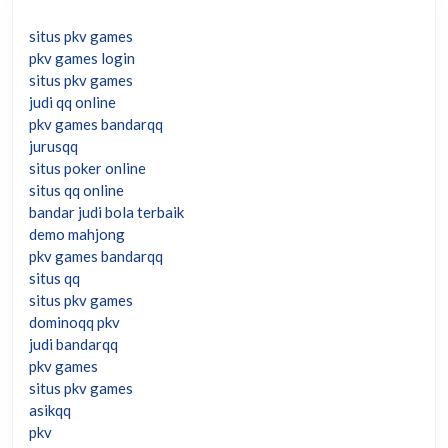
situs pkv games
pkv games login
situs pkv games
judi qq online
pkv games bandarqq
jurusqq
situs poker online
situs qq online
bandar judi bola terbaik
demo mahjong
pkv games bandarqq
situs qq
situs pkv games
dominoqq pkv
judi bandarqq
pkv games
situs pkv games
asikqq
pkv