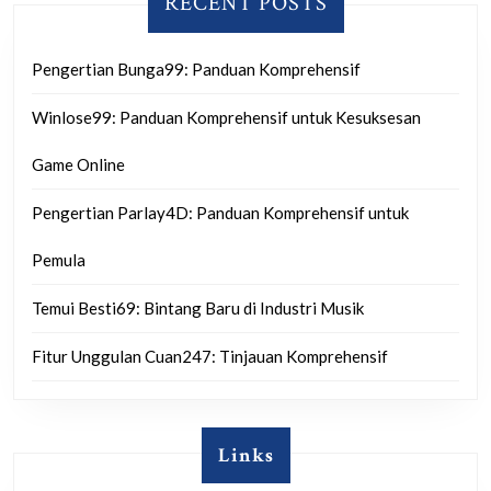
RECENT POSTS
Pengertian Bunga99: Panduan Komprehensif
Winlose99: Panduan Komprehensif untuk Kesuksesan
Game Online
Pengertian Parlay4D: Panduan Komprehensif untuk
Pemula
Temui Besti69: Bintang Baru di Industri Musik
Fitur Unggulan Cuan247: Tinjauan Komprehensif
Links