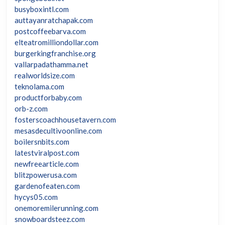
busyboxintl.com
auttayanratchapak.com
postcoffeebarva.com
elteatromilliondollar.com
burgerkingfranchise.org
vallarpadathamma.net
realworldsize.com
teknolama.com
productforbaby.com
orb-z.com
fosterscoachhousetavern.com
mesasdecultivoonline.com
boilersnbits.com
latestviralpost.com
newfreearticle.com
blitzpowerusa.com
gardenofeaten.com
hycys05.com
onemoremilerunning.com
snowboardsteez.com