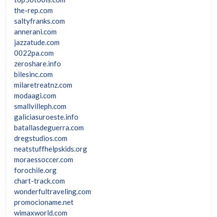
the-rep.com
saltyfranks.com
annerani.com
jazzatude.com
0022pa.com
zeroshare.info
bilesinc.com
milaretreatnz.com
modaagi.com
smallvilleph.com
galiciasuroeste.info
batallasdeguerra.com
dregstudios.com
neatstuffhelpskids.org
moraessoccer.com
forochile.org
chart-track.com
wonderfultraveling.com
promocioname.net
wimaxworld.com