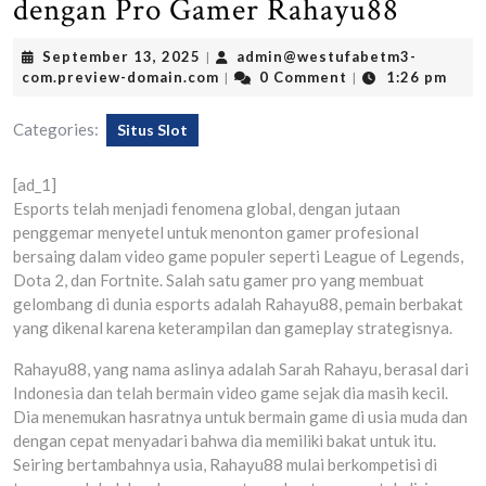
dengan Pro Gamer Rahayu88
September
September 13, 2025
admin@westufabetm3-
|
13,
admin@westufabetm3-
com.preview-domain.com
0 Comment
1:26 pm
|
|
2025
com.preview-
domain.com
Categories:
Situs Slot
[ad_1]
Esports telah menjadi fenomena global, dengan jutaan
penggemar menyetel untuk menonton gamer profesional
bersaing dalam video game populer seperti League of Legends,
Dota 2, dan Fortnite. Salah satu gamer pro yang membuat
gelombang di dunia esports adalah Rahayu88, pemain berbakat
yang dikenal karena keterampilan dan gameplay strategisnya.
Rahayu88, yang nama aslinya adalah Sarah Rahayu, berasal dari
Indonesia dan telah bermain video game sejak dia masih kecil.
Dia menemukan hasratnya untuk bermain game di usia muda dan
dengan cepat menyadari bahwa dia memiliki bakat untuk itu.
Seiring bertambahnya usia, Rahayu88 mulai berkompetisi di