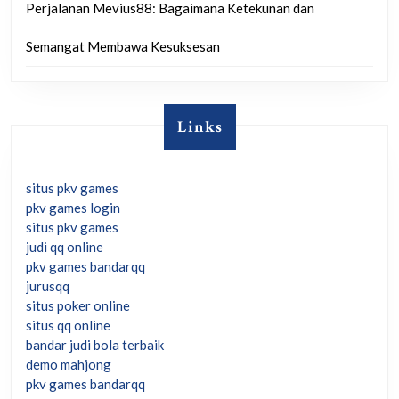
Perjalanan Mevius88: Bagaimana Ketekunan dan
Semangat Membawa Kesuksesan
Links
situs pkv games
pkv games login
situs pkv games
judi qq online
pkv games bandarqq
jurusqq
situs poker online
situs qq online
bandar judi bola terbaik
demo mahjong
pkv games bandarqq