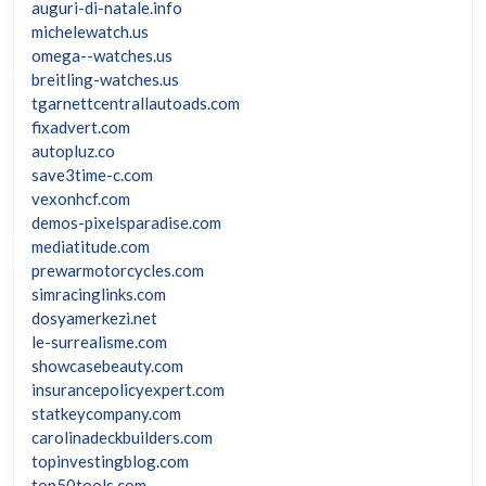
auguri-di-natale.info
michelewatch.us
omega--watches.us
breitling-watches.us
tgarnettcentrallautoads.com
fixadvert.com
autopluz.co
save3time-c.com
vexonhcf.com
demos-pixelsparadise.com
mediatitude.com
prewarmotorcycles.com
simracinglinks.com
dosyamerkezi.net
le-surrealisme.com
showcasebeauty.com
insurancepolicyexpert.com
statkeycompany.com
carolinadeckbuilders.com
topinvestingblog.com
top50tools.com