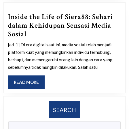
Trik
Sukses
Inside the Life of Siera88: Sehari
dalam Kehidupan Sensasi Media
Inside
Sosial
the
[ad_1] Di era digital saat ini, media sosial telah menjadi
Life
platform kuat yang memungkinkan individu terhubung,
of
berbagi, dan memengaruhi orang lain dengan cara yang
Siera88:
sebelumnya tidak mungkin dilakukan. Salah satu
Sehari
READ
READ MORE
dalam
MORE
Kehidupan
Sensasi
SEARCH
Media
Sosial