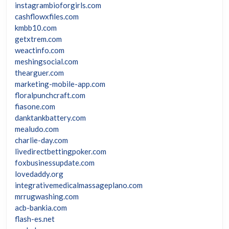
instagrambioforgirls.com
cashflowxfiles.com
kmbb10.com
getxtrem.com
weactinfo.com
meshingsocial.com
thearguer.com
marketing-mobile-app.com
floralpunchcraft.com
fiasone.com
danktankbattery.com
mealudo.com
charlie-day.com
livedirectbettingpoker.com
foxbusinessupdate.com
lovedaddy.org
integrativemedicalmassageplano.com
mrrugwashing.com
acb-bankia.com
flash-es.net