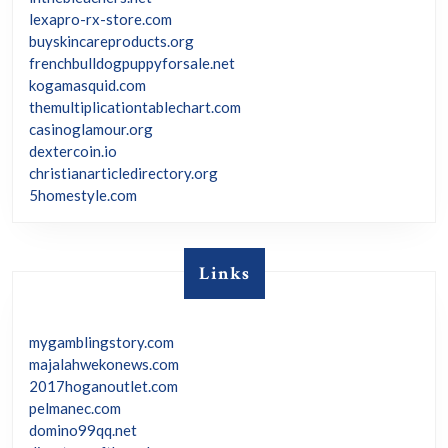
lexapro-rx-store.com
buyskincareproducts.org
frenchbulldogpuppyforsale.net
kogamasquid.com
themultiplicationtablechart.com
casinoglamour.org
dextercoin.io
christianarticledirectory.org
5homestyle.com
Links
mygamblingstory.com
majalahwekonews.com
2017hoganoutlet.com
pelmanec.com
domino99qq.net