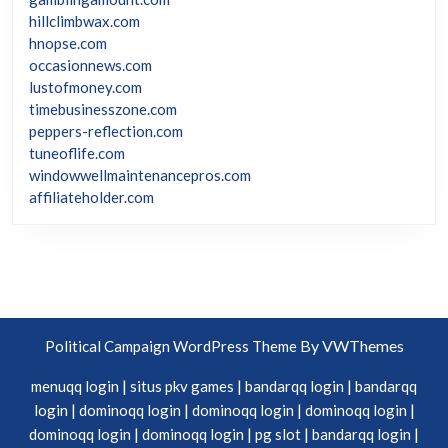
hillclimbwax.com
hnopse.com
occasionnews.com
lustofmoney.com
timebusinesszone.com
peppers-reflection.com
tuneoflife.com
windowwellmaintenancepros.com
affiliateholder.com
By VWThemes
Political Campaign WordPress Theme
|
|
|
menuqq login
situs pkv games
bandarqq login
bandarqq
|
|
|
|
login
dominoqq login
dominoqq login
dominoqq login
|
|
|
|
dominoqq login
dominoqq login
pg slot
bandarqq login