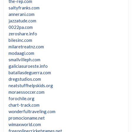
the-rep.com
saltyfranks.com
annerani.com
jazzatude.com
0022pa.com
zeroshare.info
bilesinc.com
milaretreatnz.com
modaagi.com
smallvilleph.com
galiciasuroeste.info
batallasdeguerra.com
dregstudios.com
neatstuffhelpskids.org
moraessoccer.com
forochile.org
chart-track.com
wonderfultraveling.com
promocioname.net
wimaxworld.com
freeonlinecricketgames.net