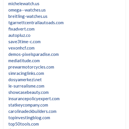
michelewatch.us
omega--watches.us
breitling-watches.us
tgarnettcentrallautoads.com
fixadvert.com
autopluz.co
save3time-c.com
vexonhcf.com
demos-pixelsparadise.com
mediatitude.com
prewarmotorcycles.com
simracinglinks.com
dosyamerkezi.net
le-surrealisme.com
showcasebeauty.com
insurancepolicyexpert.com
statkeycompany.com
carolinadeckbuilders.com
topinvestingblog.com
top50tools.com