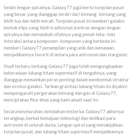
Selain lengan spiralnya, Galaxy77 juga berisi tonjolan pusat
yang besar, yang dianggap terdiri dari bintang -bintang yang
lebih tua dan lebih merah. Tonjolan pusat ini memberi galaksi
bentuk elips yang lebih tradisional, kontras dengan lengan
spiralnya dan menambah sifatnya yang penuh teka -teki.
Interaksi antara komponen -komponen yang berbeda ini
memberi Galaxy77 penampilan yang unik dan menawan,
menjadikannya favorit di antara para astronom dan stargazer.
Studi terbaru tentang Galaxy77 juga telah mengungkapkan
keberadaan lubang hitam supermasif di tengahnya, yang
dianggap memainkan peran penting dalam membentuk struktur
dan evolusi galaksi. Tarikan gravitasi lubang hitam ini diyakini
mempengaruhi pergerakan bintang dan gas di Galaxy77,
menciptakan fitur khas yang kami amati saat ini.
Secara keseluruhan, keindahan misterius Galaxy77 akhirnya
terungkap, berkat kemajuan teknologi dan dedikasi para
astronom di seluruh dunia. Lengan spiral yang menakjubkan,
tonjolan pusat, dan lubang hitam supermasif menjadikannya