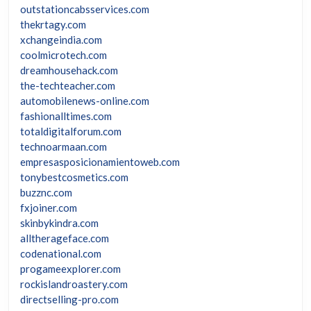
outstationcabsservices.com
thekrtagy.com
xchangeindia.com
coolmicrotech.com
dreamhousehack.com
the-techteacher.com
automobilenews-online.com
fashionalltimes.com
totaldigitalforum.com
technoarmaan.com
empresasposicionamientoweb.com
tonybestcosmetics.com
buzznc.com
fxjoiner.com
skinbykindra.com
alltherageface.com
codenational.com
progameexplorer.com
rockislandroastery.com
directselling-pro.com