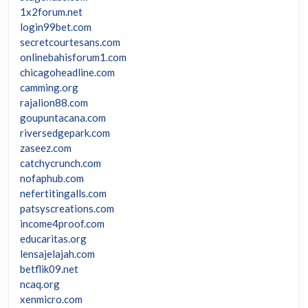
1x2forum.net
login99bet.com
secretcourtesans.com
onlinebahisforum1.com
chicagoheadline.com
camming.org
rajalion88.com
goupuntacana.com
riversedgepark.com
zaseez.com
catchycrunch.com
nofaphub.com
nefertitingalls.com
patsyscreations.com
income4proof.com
educaritas.org
lensajelajah.com
betflik09.net
ncaq.org
xenmicro.com