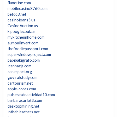
fluxetine.com
mobilecasino8760.com
betqq3.net
casinoloans5.us
CasinoAuction.us
kipooglecouk.us
mykitchennhome.com
aumoulinvert.com
thefoodiepassport.com
superwindowproject.com
papibakigrafo.com
icanhazjs.com
canimpact.org
goviralstudy.com
cartourism.net
apple-cores.com
pulserasdeactividad10.com
barbaracarlotti.com
desktopmining.net
inthebleachers.net