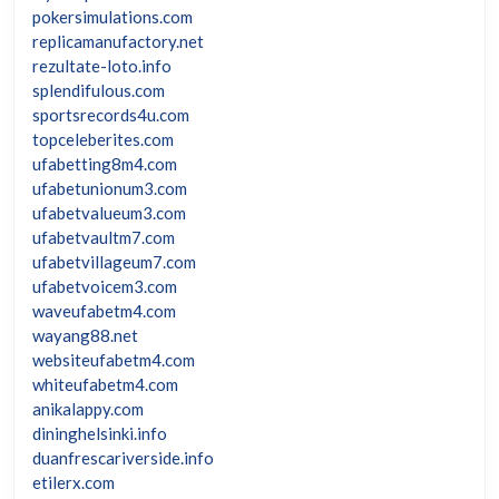
pokersimulations.com
replicamanufactory.net
rezultate-loto.info
splendifulous.com
sportsrecords4u.com
topceleberites.com
ufabetting8m4.com
ufabetunionum3.com
ufabetvalueum3.com
ufabetvaultm7.com
ufabetvillageum7.com
ufabetvoicem3.com
waveufabetm4.com
wayang88.net
websiteufabetm4.com
whiteufabetm4.com
anikalappy.com
dininghelsinki.info
duanfrescariverside.info
etilerx.com