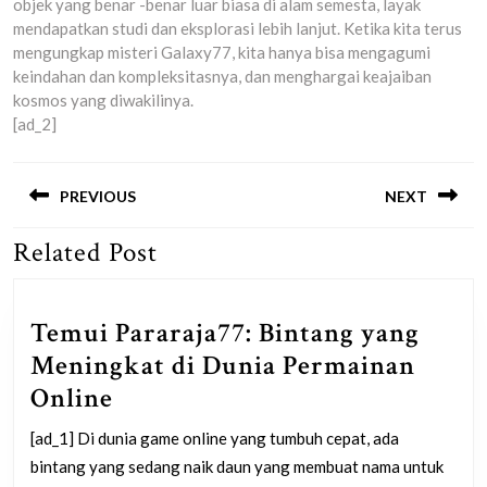
objek yang benar -benar luar biasa di alam semesta, layak
mendapatkan studi dan eksplorasi lebih lanjut. Ketika kita terus
mengungkap misteri Galaxy77, kita hanya bisa mengagumi
keindahan dan kompleksitasnya, dan menghargai keajaiban
kosmos yang diwakilinya.
[ad_2]
Post
navigation
PREVIOUS
NEXT
Related Post
Previous
Next
post:
post:
Temui Pararaja77: Bintang yang
Meningkat di Dunia Permainan
Temui
Online
Pararaja77:
[ad_1] Di dunia game online yang tumbuh cepat, ada
Bintang
bintang yang sedang naik daun yang membuat nama untuk