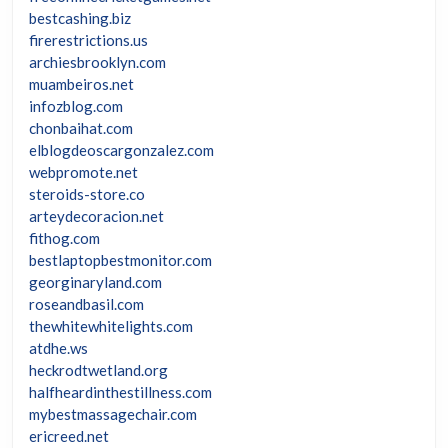
bestcashing.biz
firerestrictions.us
archiesbrooklyn.com
muambeiros.net
infozblog.com
chonbaihat.com
elblogdeoscargonzalez.com
webpromote.net
steroids-store.co
arteydecoracion.net
fithog.com
bestlaptopbestmonitor.com
georginaryland.com
roseandbasil.com
thewhitewhitelights.com
atdhe.ws
heckrodtwetland.org
halfheardinthestillness.com
mybestmassagechair.com
ericreed.net