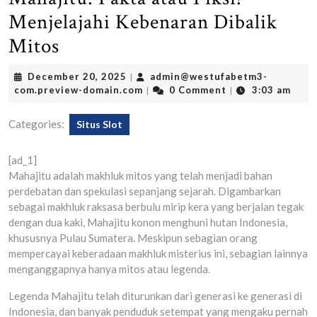
Menjelajahi Kebenaran Dibalik
Mitos
December
December 20, 2025
admin@westufabetm3-
|
20,
admin@westufabetm3-
com.preview-domain.com
0 Comment
3:03 am
|
|
2025
com.preview-
domain.com
Categories:
Situs Slot
[ad_1]
Mahajitu adalah makhluk mitos yang telah menjadi bahan
perdebatan dan spekulasi sepanjang sejarah. Digambarkan
sebagai makhluk raksasa berbulu mirip kera yang berjalan tegak
dengan dua kaki, Mahajitu konon menghuni hutan Indonesia,
khususnya Pulau Sumatera. Meskipun sebagian orang
mempercayai keberadaan makhluk misterius ini, sebagian lainnya
menganggapnya hanya mitos atau legenda.
Legenda Mahajitu telah diturunkan dari generasi ke generasi di
Indonesia, dan banyak penduduk setempat yang mengaku pernah