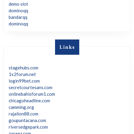
demo slot
dominoqq
bandarqq
dominoqq
Links
stagehubs.com
1x2forum.net
login99bet.com
secretcourtesans.com
onlinebahisforum1.com
chicagoheadline.com
camming.org
rajalion88.com
goupuntacana.com
riversedgepark.com
zaseez.com