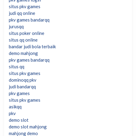
situs pkv games
judi qq online
pkv games bandarqq
jurusqq
situs poker online
situs qq online
bandar judi bola terbaik
demo mahjong
pkv games bandarqq
situs qq
situs pkv games
dominoqq pkv
judi bandarqq
pkv games
situs pkv games
asikqq
pkv
demo slot
demo slot mahjong
mahjong demo