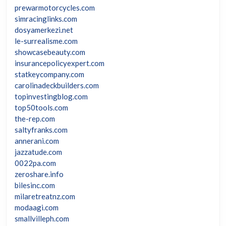
prewarmotorcycles.com
simracinglinks.com
dosyamerkezi.net
le-surrealisme.com
showcasebeauty.com
insurancepolicyexpert.com
statkeycompany.com
carolinadeckbuilders.com
topinvestingblog.com
top50tools.com
the-rep.com
saltyfranks.com
annerani.com
jazzatude.com
0022pa.com
zeroshare.info
bilesinc.com
milaretreatnz.com
modaagi.com
smallvilleph.com