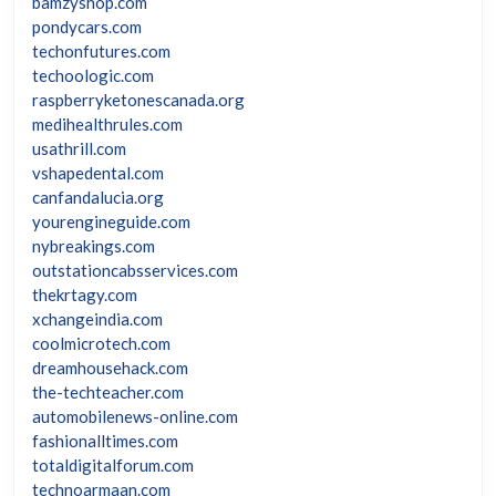
bamzyshop.com
pondycars.com
techonfutures.com
techoologic.com
raspberryketonescanada.org
medihealthrules.com
usathrill.com
vshapedental.com
canfandalucia.org
yourengineguide.com
nybreakings.com
outstationcabsservices.com
thekrtagy.com
xchangeindia.com
coolmicrotech.com
dreamhousehack.com
the-techteacher.com
automobilenews-online.com
fashionalltimes.com
totaldigitalforum.com
technoarmaan.com