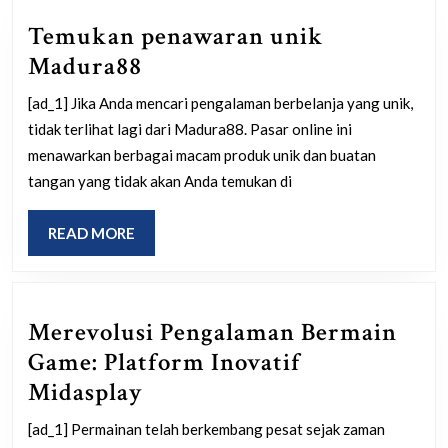
Temukan penawaran unik
Temukan
Madura88
penawaran
[ad_1] Jika Anda mencari pengalaman berbelanja yang unik,
unik
tidak terlihat lagi dari Madura88. Pasar online ini
Madura88
menawarkan berbagai macam produk unik dan buatan
tangan yang tidak akan Anda temukan di
READ
READ MORE
MORE
Merevolusi Pengalaman Bermain
Game: Platform Inovatif
Merevolusi
Midasplay
Pengalaman
[ad_1] Permainan telah berkembang pesat sejak zaman