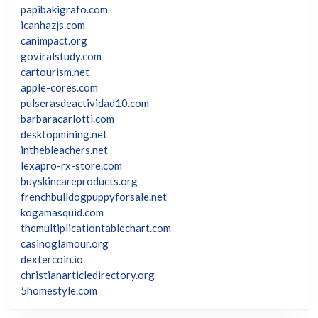
papibakigrafo.com
icanhazjs.com
canimpact.org
goviralstudy.com
cartourism.net
apple-cores.com
pulserasdeactividad10.com
barbaracarlotti.com
desktopmining.net
inthebleachers.net
lexapro-rx-store.com
buyskincareproducts.org
frenchbulldogpuppyforsale.net
kogamasquid.com
themultiplicationtablechart.com
casinoglamour.org
dextercoin.io
christianarticledirectory.org
5homestyle.com