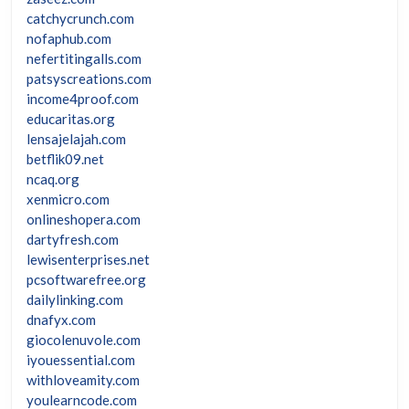
catchycrunch.com
nofaphub.com
nefertitingalls.com
patsyscreations.com
income4proof.com
educaritas.org
lensajelajah.com
betflik09.net
ncaq.org
xenmicro.com
onlineshopera.com
dartyfresh.com
lewisenterprises.net
pcsoftwarefree.org
dailylinking.com
dnafyx.com
giocolenuvole.com
iyouessential.com
withloveamity.com
youlearncode.com