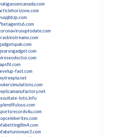
yukigassencanada.com
articlehorizone.com
yuqqbbzp.com
7betagents6.com
coronavirusuptodate.com
crackinstreams.com
gadgetspak.com
gearsngadget.com
hireseodoctor.com
lapsfit.com
levelup-fast.com
mytreepla.net
pokersimulations.com
replicamanufactory.net
rezultate-loto.info
splendifulous.com
sportsrecords4u.com
topceleberites.com
ufabetting8m4.com
ufabetunionum3.com