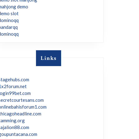
mahjong demo
demo slot
dominoqq
bandarqq
dominoqq
Links
stagehubs.com
1x2forum.net
login99bet.com
secretcourtesans.com
onlinebahisforum1.com
chicagoheadline.com
camming.org
rajalion88.com
goupuntacana.com