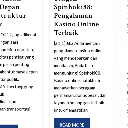
 Depan
Spinhoki88:
struktur
Pengalaman
Bagaimana
k
Kasino Online
MPO212
Mainkan
Terbaik
O212, juga dikenal
Membentuk
Permainan
rganisasi
[ad_1] Jika Anda mencari
Masa
Anda
aan Metropolitan,
pengalaman kasino online
Depan
dengan
titas penting yang
yang mendebarkan dan
n peran penting
Infrastruktur
Spinhoki88:
mendalam, Anda bisa
mbentuk masa depan
mengunjungi Spinhoki88.
Publik
Pengalaman
tur publik.
Kasino online mutakhir ini
Kasino
i ini bertanggung
menawarkan beragam
Online
uk
permainan, bonus besar, dan
Terbaik
inasikan
layanan pelanggan terbaik
an transportasi
untuk memastikan
READ
READ MORE