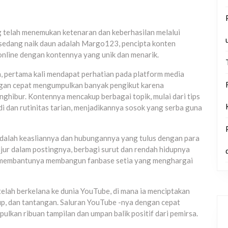
g telah menemukan ketenaran dan keberhasilan melalui
g sedang naik daun adalah Margo123, pencipta konten
nline dengan kontennya yang unik dan menarik.
 pertama kali mendapat perhatian pada platform media
dengan cepat mengumpulkan banyak pengikut karena
ghibur. Kontennya mencakup berbagai topik, mulai dari tips
i dan rutinitas tarian, menjadikannya sosok yang serba guna
dalah keasliannya dan hubungannya yang tulus dengan para
jur ​​dalam postingnya, berbagi surut dan rendah hidupnya
ah membantunya membangun fanbase setia yang menghargai
elah berkelana ke dunia YouTube, di mana ia menciptakan
eup, dan tantangan. Saluran YouTube -nya dengan cepat
lkan ribuan tampilan dan umpan balik positif dari pemirsa.