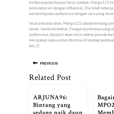
Ketika popularitasnya terus tumbuh, Margo123 te
berkolaborasi dengan influencer. Dia telah beker
mereka kepada audiensnya dengan cara yang terasa
Secara keseluruhan, Margo123 adalah bintang yang
tanda -tanda melambat. Dengan kontennya yang me
audiensnya, dia pasti akan terus naik ke puncak du
merupakan nama untuk ditonton di lanskap pembua
[ad_2]
Post
PREVIOUS
navigation
Related Post
Previous
post:
ARJUNA96:
Baga
Bintang yang
MPO2
sedang naik daun
Memb