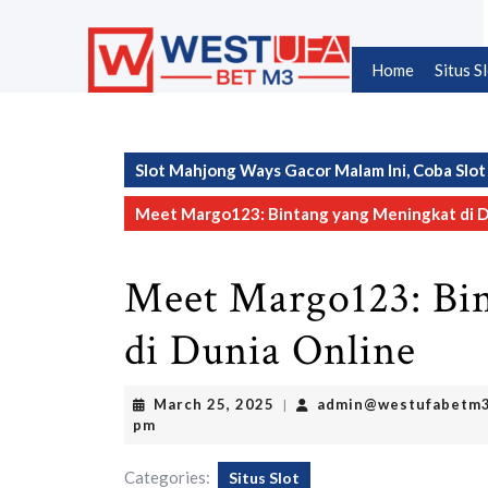
Skip
to
content
Home
Situs S
Skip
to
content
Slot Mahjong Ways Gacor Malam Ini, Coba Slot
Meet Margo123: Bintang yang Meningkat di D
Meet Margo123: Bi
di Dunia Online
March
March 25, 2025
admin@westufabetm3
|
25,
pm
2025
Categories:
Situs Slot