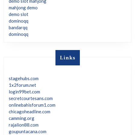
demo slot mahjong
mahjong demo
demo slot
dominoqq
bandarqq
dominoqq
Links
stagehubs.com
1x2forum.net
login99bet.com
secretcourtesans.com
onlinebahisforum1.com
chicagoheadline.com
camming.org
rajalion88.com
goupuntacana.com