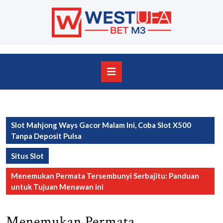
Skip
to
content
Skip
to
content
Open
Button
Slot Mahjong Ways Gacor Malam Ini, Coba Slot X500
Tanpa Deposit Pulsa
Situs Slot
Menemukan Permata Tersembunyi Serbajitu: Panduan
untuk Tujuan Menawan ini
Menemukan Permata