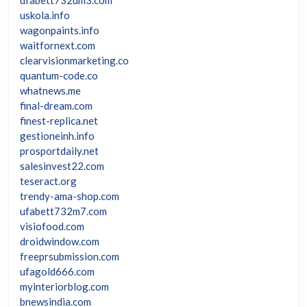
uskola.info
wagonpaints.info
waitfornext.com
clearvisionmarketing.co
quantum-code.co
whatnews.me
final-dream.com
finest-replica.net
gestioneinh.info
prosportdaily.net
salesinvest22.com
teseract.org
trendy-ama-shop.com
ufabett732m7.com
visiofood.com
droidwindow.com
freeprsubmission.com
ufagold666.com
myinteriorblog.com
bnewsindia.com