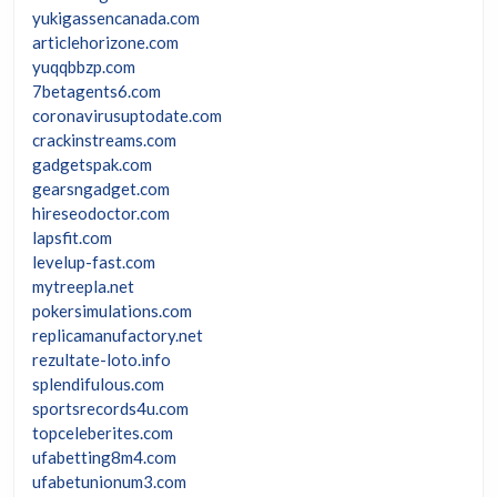
yukigassencanada.com
articlehorizone.com
yuqqbbzp.com
7betagents6.com
coronavirusuptodate.com
crackinstreams.com
gadgetspak.com
gearsngadget.com
hireseodoctor.com
lapsfit.com
levelup-fast.com
mytreepla.net
pokersimulations.com
replicamanufactory.net
rezultate-loto.info
splendifulous.com
sportsrecords4u.com
topceleberites.com
ufabetting8m4.com
ufabetunionum3.com