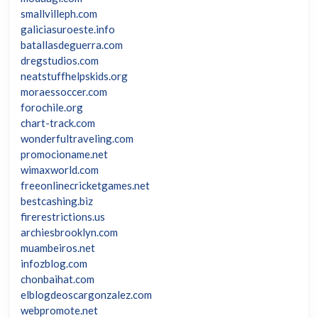
smallvilleph.com
galiciasuroeste.info
batallasdeguerra.com
dregstudios.com
neatstuffhelpskids.org
moraessoccer.com
forochile.org
chart-track.com
wonderfultraveling.com
promocioname.net
wimaxworld.com
freeonlinecricketgames.net
bestcashing.biz
firerestrictions.us
archiesbrooklyn.com
muambeiros.net
infozblog.com
chonbaihat.com
elblogdeoscargonzalez.com
webpromote.net