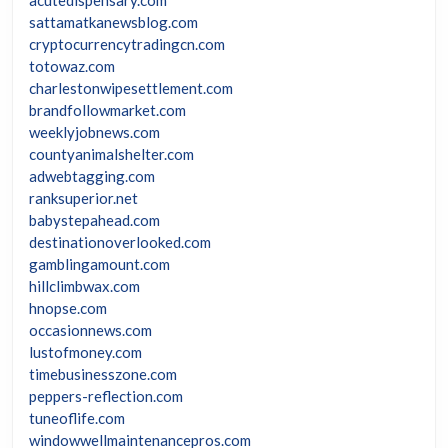
sattamatkanewsblog.com
cryptocurrencytradingcn.com
totowaz.com
charlestonwipesettlement.com
brandfollowmarket.com
weeklyjobnews.com
countyanimalshelter.com
adwebtagging.com
ranksuperior.net
babystepahead.com
destinationoverlooked.com
gamblingamount.com
hillclimbwax.com
hnopse.com
occasionnews.com
lustofmoney.com
timebusinesszone.com
peppers-reflection.com
tuneoflife.com
windowwellmaintenancepros.com