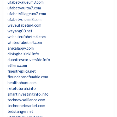
ufabetvalueum3.com
ufabetvaultm7.com
ufabetvillageum7.com
ufabetvoicem3.com
waveufabetm4.com
wayang88.net
websiteufabetm4.com
whiteufabetm4.com
anikalappy.com
dininghelsinki.info
duanfrescariverside.info
etilerx.com
finestreplica.net
flounderandfumble.com
healthohunt.com
retefuturah.info
smartinvestinginfo.info
technewsalliance.com
technonetmarket.com
tedstanger.net
ufabett732um3.com