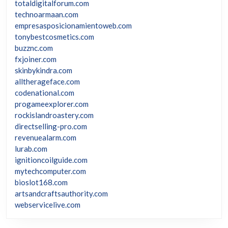
totaldigitalforum.com
technoarmaan.com
empresasposicionamientoweb.com
tonybestcosmetics.com
buzznc.com
fxjoiner.com
skinbykindra.com
alltherageface.com
codenational.com
progameexplorer.com
rockislandroastery.com
directselling-pro.com
revenuealarm.com
lurab.com
ignitioncoilguide.com
mytechcomputer.com
bioslot168.com
artsandcraftsauthority.com
webservicelive.com