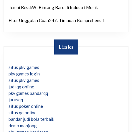
Temui Besti69: Bintang Baru di Industri Musik
Fitur Unggulan Cuan247: Tinjauan Komprehensif
Links
situs pkv games
pkv games login
situs pkv games
judi qq online
pkv games bandarqq
jurusqq
situs poker online
situs qq online
bandar judi bola terbaik
demo mahjong
pkv games bandarqq