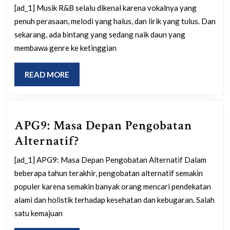
Wajah
[ad_1] Musik R&B selalu dikenal karena vokalnya yang
baru
penuh perasaan, melodi yang halus, dan lirik yang tulus. Dan
R&B
sekarang, ada bintang yang sedang naik daun yang
membawa genre ke ketinggian
READ
READ MORE
MORE
APG9: Masa Depan Pengobatan
APG9:
Alternatif?
Masa
[ad_1] APG9: Masa Depan Pengobatan Alternatif Dalam
Depan
beberapa tahun terakhir, pengobatan alternatif semakin
Pengobatan
populer karena semakin banyak orang mencari pendekatan
Alternatif?
alami dan holistik terhadap kesehatan dan kebugaran. Salah
satu kemajuan