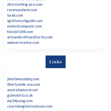
directselling-pro.com
revenuealarm.com
lurab.com
ignitioncoilguide.com
mytechcomputer.com
bioslot168.com
artsandcraftsauthority.com
webservicelive.com
Links
jimsfamousbbq.com
libertywalk-usa.com
australiamovie.net
gizmobird.co.uk
mp3djsong.com
coursdanglaistoulouse.com