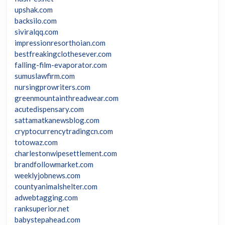
upshak.com
backsilo.com
siviralqq.com
impressionresorthoian.com
bestfreakingclothesever.com
falling-film-evaporator.com
sumuslawfirm.com
nursingprowriters.com
greenmountainthreadwear.com
acutedispensary.com
sattamatkanewsblog.com
cryptocurrencytradingcn.com
totowaz.com
charlestonwipesettlement.com
brandfollowmarket.com
weeklyjobnews.com
countyanimalshelter.com
adwebtagging.com
ranksuperior.net
babystepahead.com