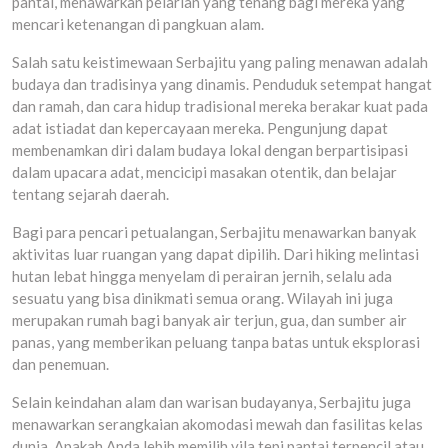
pantai, menawarkan pelarian yang tenang bagi mereka yang
mencari ketenangan di pangkuan alam.
Salah satu keistimewaan Serbajitu yang paling menawan adalah
budaya dan tradisinya yang dinamis. Penduduk setempat hangat
dan ramah, dan cara hidup tradisional mereka berakar kuat pada
adat istiadat dan kepercayaan mereka. Pengunjung dapat
membenamkan diri dalam budaya lokal dengan berpartisipasi
dalam upacara adat, mencicipi masakan otentik, dan belajar
tentang sejarah daerah.
Bagi para pencari petualangan, Serbajitu menawarkan banyak
aktivitas luar ruangan yang dapat dipilih. Dari hiking melintasi
hutan lebat hingga menyelam di perairan jernih, selalu ada
sesuatu yang bisa dinikmati semua orang. Wilayah ini juga
merupakan rumah bagi banyak air terjun, gua, dan sumber air
panas, yang memberikan peluang tanpa batas untuk eksplorasi
dan penemuan.
Selain keindahan alam dan warisan budayanya, Serbajitu juga
menawarkan serangkaian akomodasi mewah dan fasilitas kelas
dunia. Apakah Anda lebih memilih vila tepi pantai terpencil atau