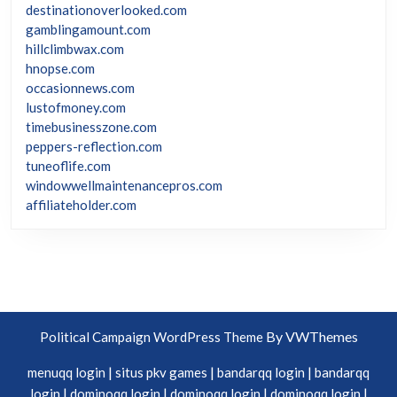
destinationoverlooked.com
gamblingamount.com
hillclimbwax.com
hnopse.com
occasionnews.com
lustofmoney.com
timebusinesszone.com
peppers-reflection.com
tuneoflife.com
windowwellmaintenancepros.com
affiliateholder.com
By VWThemes
Political Campaign WordPress Theme
|
|
|
menuqq login
situs pkv games
bandarqq login
bandarqq
|
|
|
|
login
dominoqq login
dominoqq login
dominoqq login