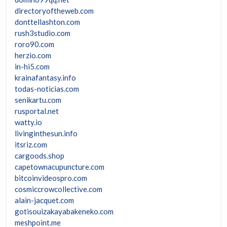
directoryoftheweb.com
donttellashton.com
rush3studio.com
roro90.com
herzio.com
in-hi5.com
krainafantasy.info
todas-noticias.com
senikartu.com
rusportal.net
watty.io
livinginthesun.info
itsriz.com
cargoods.shop
capetownacupuncture.com
bitcoinvideospro.com
cosmiccrowcollective.com
alain-jacquet.com
gotisouizakayabakeneko.com
meshpoint.me