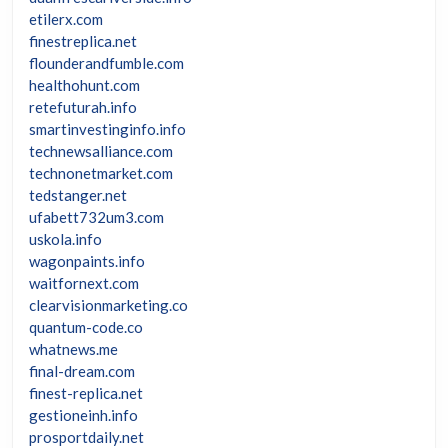
etilerx.com
finestreplica.net
flounderandfumble.com
healthohunt.com
retefuturah.info
smartinvestinginfo.info
technewsalliance.com
technonetmarket.com
tedstanger.net
ufabett732um3.com
uskola.info
wagonpaints.info
waitfornext.com
clearvisionmarketing.co
quantum-code.co
whatnews.me
final-dream.com
finest-replica.net
gestioneinh.info
prosportdaily.net