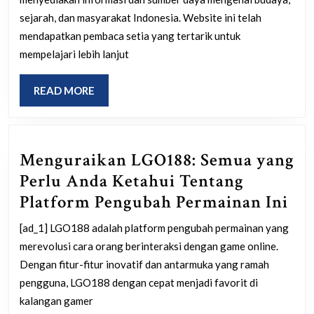
Balik
sejarah, dan masyarakat Indonesia. Website ini telah
Indope
mendapatkan pembaca setia yang tertarik untuk
mempelajari lebih lanjut
Wawan
Eksklu
READ
READ MORE
denga
MORE
Sang
Pendir
Menguraikan LGO188: Semua yang
Perlu Anda Ketahui Tentang
Me
Platform Pengubah Permainan Ini
LG
[ad_1] LGO188 adalah platform pengubah permainan yang
Se
merevolusi cara orang berinteraksi dengan game online.
ya
Dengan fitur-fitur inovatif dan antarmuka yang ramah
Per
pengguna, LGO188 dengan cepat menjadi favorit di
kalangan gamer
An