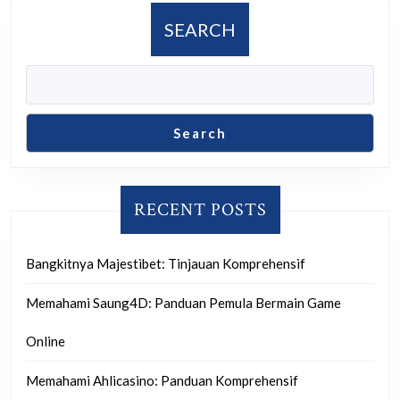
SEARCH
Search
RECENT POSTS
Bangkitnya Majestibet: Tinjauan Komprehensif
Memahami Saung4D: Panduan Pemula Bermain Game
Online
Memahami Ahlicasino: Panduan Komprehensif