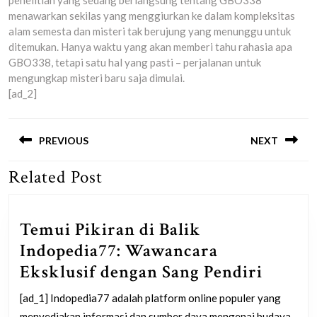
penelitian yang sedang berlangsung tentang GBO338
menawarkan sekilas yang menggiurkan ke dalam kompleksitas
alam semesta dan misteri tak berujung yang menunggu untuk
ditemukan. Hanya waktu yang akan memberi tahu rahasia apa
GBO338, tetapi satu hal yang pasti – perjalanan untuk
mengungkap misteri baru saja dimulai.
[ad_2]
Post
navigation
PREVIOUS
NEXT
Related Post
Previous
Next
post:
post:
Temui Pikiran di Balik
Indopedia77: Wawancara
Temui
Eksklusif dengan Sang Pendiri
Pikira
[ad_1] Indopedia77 adalah platform online populer yang
di
menyediakan informasi dan sumber daya mengenai budaya,