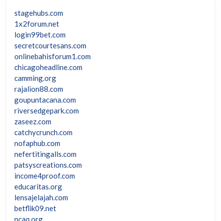
stagehubs.com
1x2forum.net
login99bet.com
secretcourtesans.com
onlinebahisforum1.com
chicagoheadline.com
camming.org
rajalion88.com
goupuntacana.com
riversedgepark.com
zaseez.com
catchycrunch.com
nofaphub.com
nefertitingalls.com
patsyscreations.com
income4proof.com
educaritas.org
lensajelajah.com
betflik09.net
ncaq.org