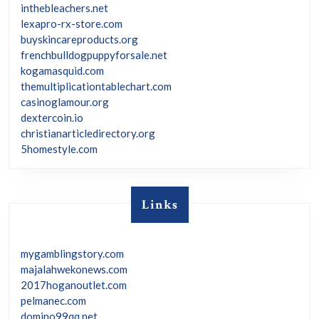
inthebleachers.net
lexapro-rx-store.com
buyskincareproducts.org
frenchbulldogpuppyforsale.net
kogamasquid.com
themultiplicationtablechart.com
casinoglamour.org
dextercoin.io
christianarticledirectory.org
5homestyle.com
Links
mygamblingstory.com
majalahwekonews.com
2017hoganoutlet.com
pelmanec.com
domino99qq.net