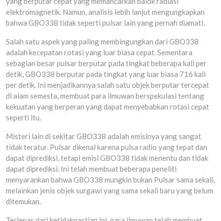
yang berputar cepat yang memancarkan balok radiasi
elektromagnetik. Namun, analisis lebih lanjut mengungkapkan
bahwa GBO338 tidak seperti pulsar lain yang pernah diamati.
Salah satu aspek yang paling membingungkan dari GBO338
adalah kecepatan rotasi yang luar biasa cepat. Sementara
sebagian besar pulsar berputar pada tingkat beberapa kali per
detik, GBO338 berputar pada tingkat yang luar biasa 716 kali
per detik. Ini menjadikannya salah satu objek berputar tercepat
di alam semesta, membuat para ilmuwan berspekulasi tentang
kekuatan yang berperan yang dapat menyebabkan rotasi cepat
seperti itu.
Misteri lain di sekitar GBO338 adalah emisinya yang sangat
tidak teratur. Pulsar dikenal karena pulsa radio yang tepat dan
dapat diprediksi, tetapi emisi GBO338 tidak menentu dan tidak
dapat diprediksi. Ini telah membuat beberapa peneliti
menyarankan bahwa GBO338 mungkin bukan Pulsar sama sekali,
melainkan jenis objek surgawi yang sama sekali baru yang belum
ditemukan.
Terlepas dari ketidakpastian ini, para ilmuwan telah membuat