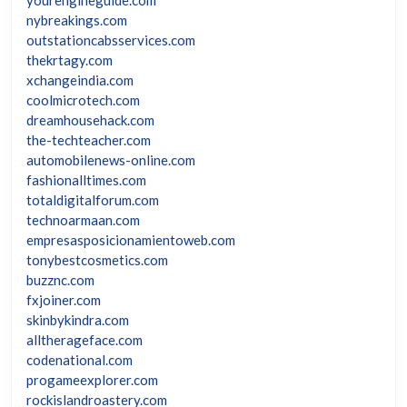
nybreakings.com
outstationcabsservices.com
thekrtagy.com
xchangeindia.com
coolmicrotech.com
dreamhousehack.com
the-techteacher.com
automobilenews-online.com
fashionalltimes.com
totaldigitalforum.com
technoarmaan.com
empresasposicionamientoweb.com
tonybestcosmetics.com
buzznc.com
fxjoiner.com
skinbykindra.com
alltherageface.com
codenational.com
progameexplorer.com
rockislandroastery.com