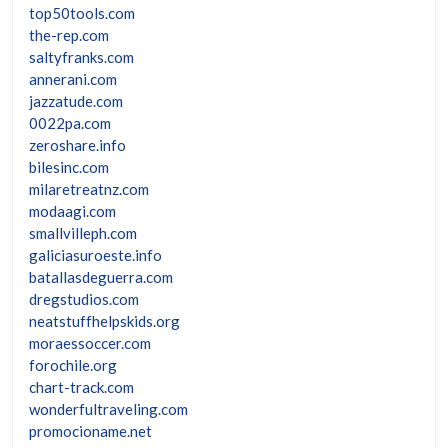
top50tools.com
the-rep.com
saltyfranks.com
annerani.com
jazzatude.com
0022pa.com
zeroshare.info
bilesinc.com
milaretreatnz.com
modaagi.com
smallvilleph.com
galiciasuroeste.info
batallasdeguerra.com
dregstudios.com
neatstuffhelpskids.org
moraessoccer.com
forochile.org
chart-track.com
wonderfultraveling.com
promocioname.net