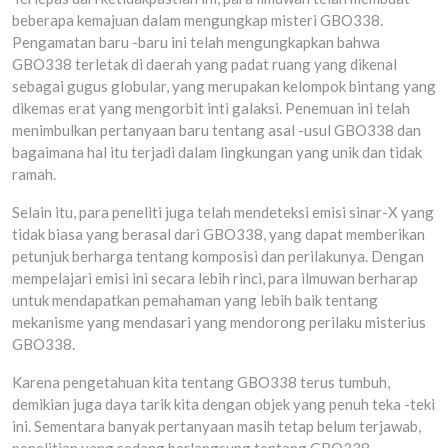
beberapa kemajuan dalam mengungkap misteri GBO338.
Pengamatan baru -baru ini telah mengungkapkan bahwa
GBO338 terletak di daerah yang padat ruang yang dikenal
sebagai gugus globular, yang merupakan kelompok bintang yang
dikemas erat yang mengorbit inti galaksi. Penemuan ini telah
menimbulkan pertanyaan baru tentang asal -usul GBO338 dan
bagaimana hal itu terjadi dalam lingkungan yang unik dan tidak
ramah.
Selain itu, para peneliti juga telah mendeteksi emisi sinar-X yang
tidak biasa yang berasal dari GBO338, yang dapat memberikan
petunjuk berharga tentang komposisi dan perilakunya. Dengan
mempelajari emisi ini secara lebih rinci, para ilmuwan berharap
untuk mendapatkan pemahaman yang lebih baik tentang
mekanisme yang mendasari yang mendorong perilaku misterius
GBO338.
Karena pengetahuan kita tentang GBO338 terus tumbuh,
demikian juga daya tarik kita dengan objek yang penuh teka -teki
ini. Sementara banyak pertanyaan masih tetap belum terjawab,