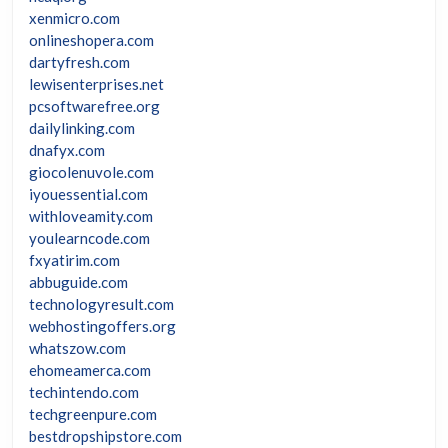
xenmicro.com
onlineshopera.com
dartyfresh.com
lewisenterprises.net
pcsoftwarefree.org
dailylinking.com
dnafyx.com
giocolenuvole.com
iyouessential.com
withloveamity.com
youlearncode.com
fxyatirim.com
abbuguide.com
technologyresult.com
webhostingoffers.org
whatszow.com
ehomeamerca.com
techintendo.com
techgreenpure.com
bestdropshipstore.com