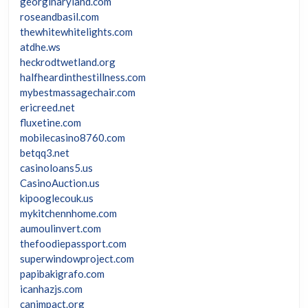
georginaryland.com
roseandbasil.com
thewhitewhitelights.com
atdhe.ws
heckrodtwetland.org
halfheardinthestillness.com
mybestmassagechair.com
ericreed.net
fluxetine.com
mobilecasino8760.com
betqq3.net
casinoloans5.us
CasinoAuction.us
kipooglecouk.us
mykitchennhome.com
aumoulinvert.com
thefoodiepassport.com
superwindowproject.com
papibakigrafo.com
icanhazjs.com
canimpact.org