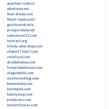
quantum-code.co
whatnews.me
final-dream.com
finest-replica.net
gestioneinh.info
prosportdaily.net
salesinvest22.com
teseract.org
trendy-ama-shop.com
ufabett732m7.com
visiofood.com
droidwindow.com
freeprsubmission.com
ufagold666.com
myinteriorblog.com
bnewsindia.com
techiepick.com
bamzyshop.com
pondycars.com
techonfutures.com