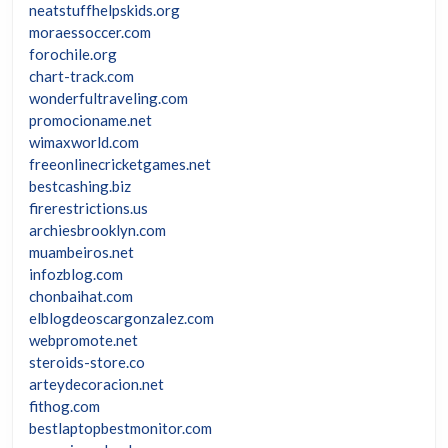
neatstuffhelpskids.org
moraessoccer.com
forochile.org
chart-track.com
wonderfultraveling.com
promocioname.net
wimaxworld.com
freeonlinecricketgames.net
bestcashing.biz
firerestrictions.us
archiesbrooklyn.com
muambeiros.net
infozblog.com
chonbaihat.com
elblogdeoscargonzalez.com
webpromote.net
steroids-store.co
arteydecoracion.net
fithog.com
bestlaptopbestmonitor.com