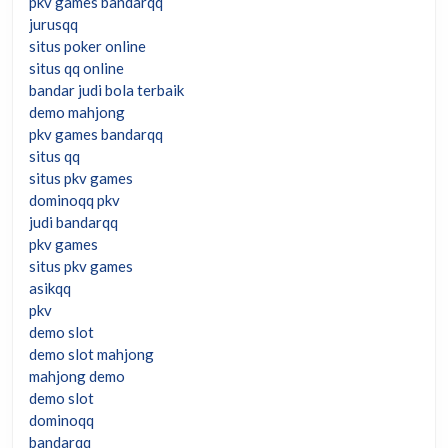
pkv games bandarqq
jurusqq
situs poker online
situs qq online
bandar judi bola terbaik
demo mahjong
pkv games bandarqq
situs qq
situs pkv games
dominoqq pkv
judi bandarqq
pkv games
situs pkv games
asikqq
pkv
demo slot
demo slot mahjong
mahjong demo
demo slot
dominoqq
bandarqq