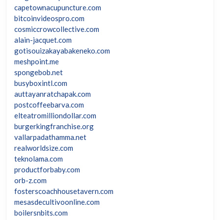
capetownacupuncture.com
bitcoinvideospro.com
cosmiccrowcollective.com
alain-jacquet.com
gotisouizakayabakeneko.com
meshpoint.me
spongebob.net
busyboxintl.com
auttayanratchapak.com
postcoffeebarva.com
elteatromilliondollar.com
burgerkingfranchise.org
vallarpadathamma.net
realworldsize.com
teknolama.com
productforbaby.com
orb-z.com
fosterscoachhousetavern.com
mesasdecultivoonline.com
boilersnbits.com