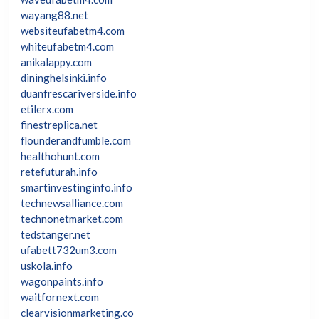
wayang88.net
websiteufabetm4.com
whiteufabetm4.com
anikalappy.com
dininghelsinki.info
duanfrescariverside.info
etilerx.com
finestreplica.net
flounderandfumble.com
healthohunt.com
retefuturah.info
smartinvestinginfo.info
technewsalliance.com
technonetmarket.com
tedstanger.net
ufabett732um3.com
uskola.info
wagonpaints.info
waitfornext.com
clearvisionmarketing.co