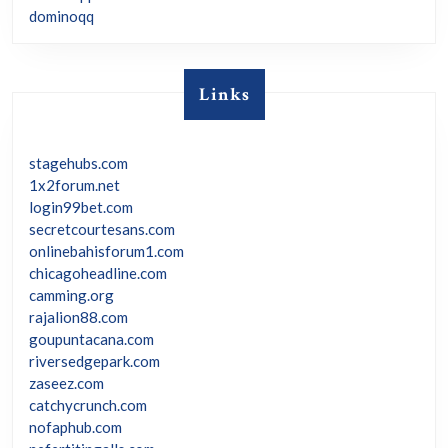
dominoqq
Links
stagehubs.com
1x2forum.net
login99bet.com
secretcourtesans.com
onlinebahisforum1.com
chicagoheadline.com
camming.org
rajalion88.com
goupuntacana.com
riversedgepark.com
zaseez.com
catchycrunch.com
nofaphub.com