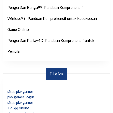
Pengertian Bunga99: Panduan Komprehensif
Winlose99: Panduan Komprehensif untuk Kesuksesan
Game Online
Pengertian Parlay4D: Panduan Komprehensif untuk
Pemula
Links
situs pkv games
pkv games login
situs pkv games
judi qq online