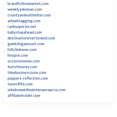
brandfollowmarket.com
weeklyjobnews.com
countyanimalshelter.com
adwebtagging.com
ranksuperior.net
babystepahead.com
destinationoverlooked.com
gamblingamount.com
hillclimbwax.com
hnopse.com
occasionnews.com
lustofmoney.com
timebusinesszone.com
peppers-reflection.com
tuneoflife.com
windowwellmaintenancepros.com
affiliateholder.com