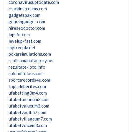
coronavirusuptodate.com
crackinstreams.com
gadgetspak.com
gearsngadget.com
hireseodoctor.com
lapsfit.com
levelup-fast.com
mytreepla.net
pokersimulations.com
replicamanufactory.net
rezultate-loto.info
splendifulous.com
sportsrecords4u.com
topceleberites.com
ufabetting8m4.com
ufabetunionum3.com
ufabetvalueum3.com
ufabetvaultm7.com
ufabetvillageum7.com
ufabetvoicem3.com
waveufabetm4.com