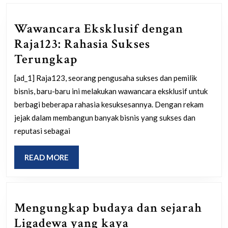
post:
post:
Wawancara Eksklusif dengan
Raja123: Rahasia Sukses
Wawancara
Terungkap
Eksklusif
[ad_1] Raja123, seorang pengusaha sukses dan pemilik
dengan
bisnis, baru-baru ini melakukan wawancara eksklusif untuk
Raja123:
berbagi beberapa rahasia kesuksesannya. Dengan rekam
Rahasia
jejak dalam membangun banyak bisnis yang sukses dan
reputasi sebagai
Sukses
Terungkap
READ
READ MORE
MORE
Mengungkap budaya dan sejarah
Mengungkap
Ligadewa yang kaya