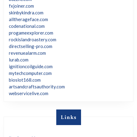
fxjoiner.com
skinbykindra.com
alltherageface.com
codenational.com
progameexplorer.com
rockislandroastery.com
directselling-pro.com
revenuealarm.com
lurab.com
ignitioncoilguide.com
mytechcomputer.com
bioslot168.com
artsandcraftsauthority.com
webservicelive.com
Links