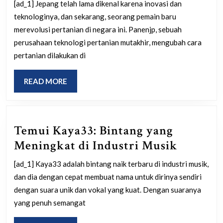
[ad_1] Jepang telah lama dikenal karena inovasi dan
merevolusi
teknologinya, dan sekarang, seorang pemain baru
pertanian
merevolusi pertanian di negara ini. Panenjp, sebuah
di
perusahaan teknologi pertanian mutakhir, mengubah cara
pertanian dilakukan di
Jepang
READ
READ MORE
MORE
Temui Kaya33: Bintang yang
Temui
Meningkat di Industri Musik
Kaya33:
[ad_1] Kaya33 adalah bintang naik terbaru di industri musik,
Bintang
dan dia dengan cepat membuat nama untuk dirinya sendiri
yang
dengan suara unik dan vokal yang kuat. Dengan suaranya
Mening
yang penuh semangat
di