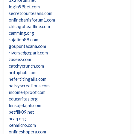
login99bet.com
secretcourtesans.com
onlinebahisforum1.com
chicagoheadline.com
camming.org
rajalion88.com
goupuntacana.com
riversedgepark.com
zaseez.com
catchycrunch.com
nofaphub.com
nefertitingalls.com
patsyscreations.com
income4proof.com
educaritas.org
lensajelajah.com
betflik09.net
ncaq.org
xenmicro.com
onlineshopera.com