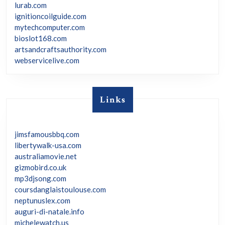
lurab.com
ignitioncoilguide.com
mytechcomputer.com
bioslot168.com
artsandcraftsauthority.com
webservicelive.com
Links
jimsfamousbbq.com
libertywalk-usa.com
australiamovie.net
gizmobird.co.uk
mp3djsong.com
coursdanglaistoulouse.com
neptunuslex.com
auguri-di-natale.info
michelewatch.us