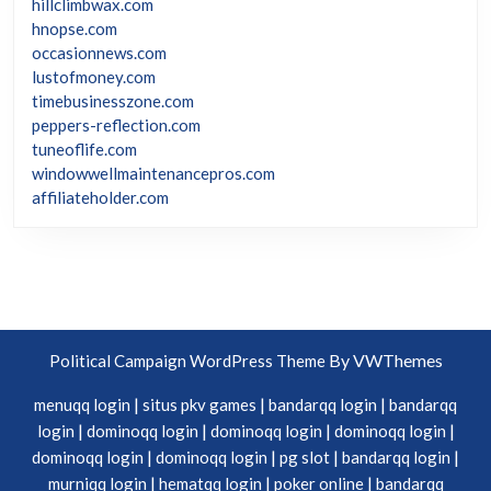
hillclimbwax.com
hnopse.com
occasionnews.com
lustofmoney.com
timebusinesszone.com
peppers-reflection.com
tuneoflife.com
windowwellmaintenancepros.com
affiliateholder.com
By VWThemes
Political Campaign WordPress Theme
|
|
|
menuqq login
situs pkv games
bandarqq login
bandarqq
|
|
|
|
login
dominoqq login
dominoqq login
dominoqq login
|
|
|
|
dominoqq login
dominoqq login
pg slot
bandarqq login
|
|
|
murniqq login
hematqq login
poker online
bandarqq