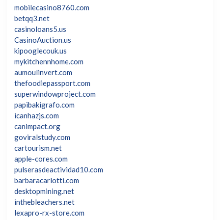
mobilecasino8760.com
betqq3.net
casinoloans5.us
CasinoAuction.us
kipooglecouk.us
mykitchennhome.com
aumoulinvert.com
thefoodiepassport.com
superwindowproject.com
papibakigrafo.com
icanhazjs.com
canimpact.org
goviralstudy.com
cartourism.net
apple-cores.com
pulserasdeactividad10.com
barbaracarlotti.com
desktopmining.net
inthebleachers.net
lexapro-rx-store.com