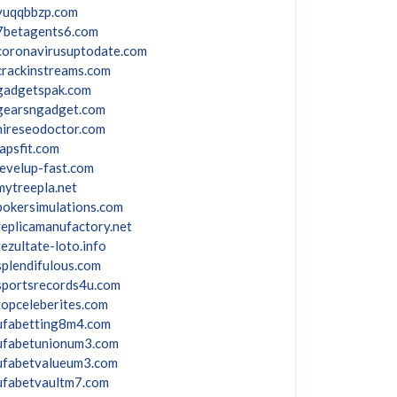
yuqqbbzp.com
7betagents6.com
coronavirusuptodate.com
crackinstreams.com
gadgetspak.com
gearsngadget.com
hireseodoctor.com
lapsfit.com
levelup-fast.com
mytreepla.net
pokersimulations.com
replicamanufactory.net
rezultate-loto.info
splendifulous.com
sportsrecords4u.com
topceleberites.com
ufabetting8m4.com
ufabetunionum3.com
ufabetvalueum3.com
ufabetvaultm7.com