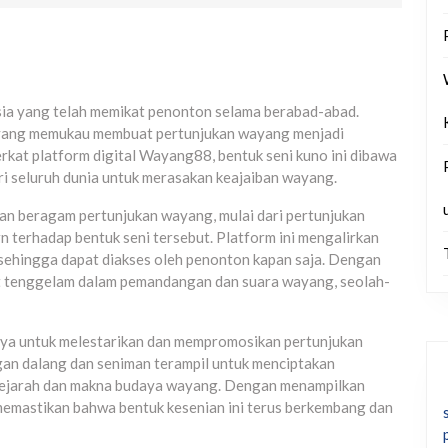
domain.com
ia yang telah memikat penonton selama berabad-abad.
a yang memukau membuat pertunjukan wayang menjadi
rkat platform digital Wayang88, bentuk seni kuno ini dibawa
i seluruh dunia untuk merasakan keajaiban wayang.
n beragam pertunjukan wayang, mulai dari pertunjukan
n terhadap bentuk seni tersebut. Platform ini mengalirkan
 sehingga dapat diakses oleh penonton kapan saja. Dengan
pat tenggelam dalam pemandangan dan suara wayang, seolah-
nya untuk melestarikan dan mempromosikan pertunjukan
ngan dalang dan seniman terampil untuk menciptakan
sejarah dan makna budaya wayang. Dengan menampilkan
memastikan bahwa bentuk kesenian ini terus berkembang dan