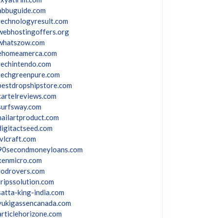
abbuguide.com
technologyresult.com
webhostingoffers.org
whatszow.com
ehomeamerca.com
techintendo.com
techgreenpure.com
bestdropshipstore.com
cartelreviews.com
surfsway.com
nailartproduct.com
digitactseed.com
lvlcraft.com
90secondmoneyloans.com
xenmicro.com
rodrovers.com
tripssolution.com
satta-king-india.com
yukigassencanada.com
articlehorizone.com