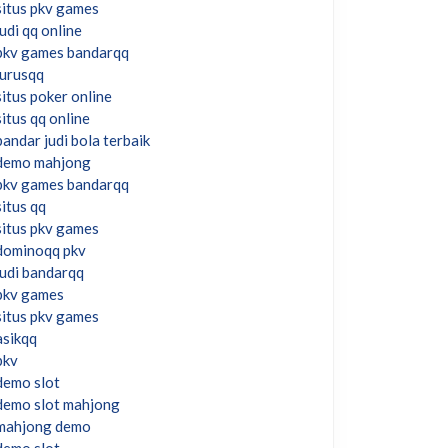
situs pkv games
judi qq online
pkv games bandarqq
jurusqq
situs poker online
situs qq online
bandar judi bola terbaik
demo mahjong
pkv games bandarqq
situs qq
situs pkv games
dominoqq pkv
judi bandarqq
pkv games
situs pkv games
asikqq
pkv
demo slot
demo slot mahjong
mahjong demo