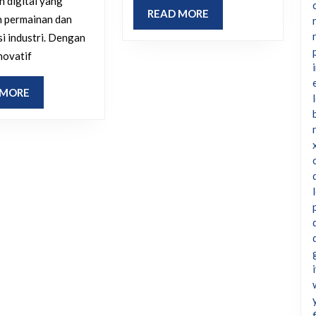
 digital yang
Permainan
READ
READ MORE
 permainan dan
MORE
i industri. Dengan
inovatif
READ
 MORE
MORE