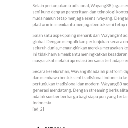
Selain pertunjukan tradisional, Wayang88 juga m
seni kuno dengan penceritaan dan teknologi kontem
muda namun tetap menjaga esensi wayang. Dengan
platform ini membantu menjaga bentuk seni tetap r
Salah satu aspek paling menarik dari Wayang88 a
global. Dengan mengalirkan pertunjukan secara on
seluruh dunia, memungkinkan mereka merasakan ke
ini tidak hanya membantu meningkatkan kesadaran 
masyarakat melalui apresiasi bersama terhadap sen
Secara keseluruhan, Wayang88 adalah platform di
dan membawa bentuk seni tradisional Indonesia k
pertunjukan tradisional dan modern, Wayang88 m
generasi mendatang. Dengan streaming berkualita
adalah sumber berharga bagi siapa pun yang terta
Indonesia.
[ad_2]
Post