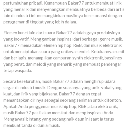
pertumbuhan pribadi. Kemampuan Bakar77 untuk membuat lirik
yang menarik dan menyenangkan membuatnya berbeda dari artis
lain di industri ini, memungkinkan musiknya beresonansi dengan
penggemar di tingkat yang lebih dalam.
Elemen kunci lain dari suara Bakar77 adalah gaya produksinya
yang inovatif. Menggambar inspirasi dari berbagai genre musik,
Bakar77 memadukan elemen hip hop, R&B, dan musik elektronik
untuk menciptakan suara yang uniknya sendiri. Ketukannya rumit
dan berlapis, menampilkan campuran synth elektronik, basslines
yang berat, dan melodi yang menarik yang membuat pendengar
tetap waspada.
Secara keseluruhan, musik Bakar77 adalah menghirup udara
segar di industri musik. Dengan suaranya yang unik, vokal yang
kuat, dan lirik yang bijaksana, Bakar77 dengan cepat
memantapkan dirinya sebagai seorang seniman untuk ditonton.
Apakah Anda penggemar musik hip hop, R&B, atau elektronik,
musik Bakar77 pasti akan memikat dan menginspirasi Anda.
Mengawasi bintang yang sedang naik daun ini saat ia terus
membuat tanda di dunia musik.