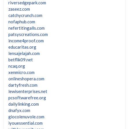
riversedgepark.com
zaseez.com
catchycrunch.com
nofaphub.com
nefertitingalls.com
patsyscreations.com
income4proof.com
educaritas.org
lensajelajah.com
betflik09.net
ncaq.org
xenmicro.com
onlineshopera.com
dartyfresh.com
lewisenterprises.net
pcsoftwarefree.org
dailylinking.com
dnafyx.com
giocolenuvole.com
iyouessential.com