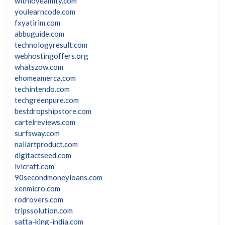
withloveamity.com
youlearncode.com
fxyatirim.com
abbuguide.com
technologyresult.com
webhostingoffers.org
whatszow.com
ehomeamerca.com
techintendo.com
techgreenpure.com
bestdropshipstore.com
cartelreviews.com
surfsway.com
nailartproduct.com
digitactseed.com
lvlcraft.com
90secondmoneyloans.com
xenmicro.com
rodrovers.com
tripssolution.com
satta-king-india.com