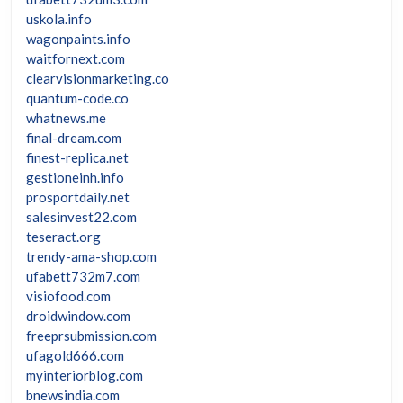
uskola.info
wagonpaints.info
waitfornext.com
clearvisionmarketing.co
quantum-code.co
whatnews.me
final-dream.com
finest-replica.net
gestioneinh.info
prosportdaily.net
salesinvest22.com
teseract.org
trendy-ama-shop.com
ufabett732m7.com
visiofood.com
droidwindow.com
freeprsubmission.com
ufagold666.com
myinteriorblog.com
bnewsindia.com