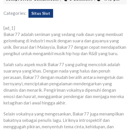
2025
com.preview-
domain.com
Categories:
Situs Slot
[ad_1]
Bakar77 adalah seniman yang sedang naik daun yang membuat
gelombang di industri musik dengan suara dan gayanya yang
unik. Berasal dari Malaysia, Bakar77 dengan cepat mendapatkan
pengikut untuk mengambil musik hip hop dan R&B yang baru.
Salah satu aspek musik Bakar77 yang paling mencolok adalah
suaranya yang khas. Dengan nada yang halus dan penuh
perasaan, Bakar77 dengan mudah beralih antara mengetuk dan
bernyanyi, menciptakan pengalaman mendengarkan yang
dinamis dan menarik. Pengiriman vokalnya dipenuhi dengan
emosi dan hasrat, menggambar pendengar dan menjaga mereka
ketagihan dari awal hingga akhir.
Selain vokalnya yang mengesankan, Bakar77 juga menampilkan
bakatnya sebagai penulis lagu. Liriknya introspektif dan
menggugah pikiran, menyentuh tema cinta, kehidupan, dan