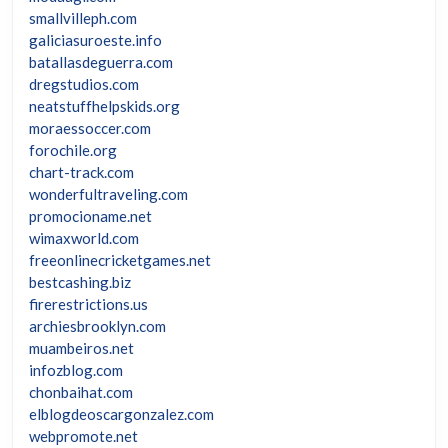
smallvilleph.com
galiciasuroeste.info
batallasdeguerra.com
dregstudios.com
neatstuffhelpskids.org
moraessoccer.com
forochile.org
chart-track.com
wonderfultraveling.com
promocioname.net
wimaxworld.com
freeonlinecricketgames.net
bestcashing.biz
firerestrictions.us
archiesbrooklyn.com
muambeiros.net
infozblog.com
chonbaihat.com
elblogdeoscargonzalez.com
webpromote.net