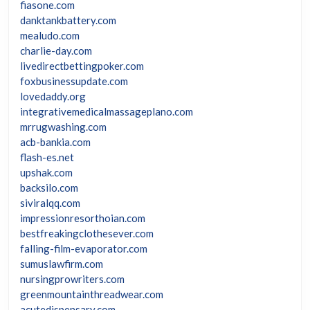
fiasone.com
danktankbattery.com
mealudo.com
charlie-day.com
livedirectbettingpoker.com
foxbusinessupdate.com
lovedaddy.org
integrativemedicalmassageplano.com
mrrugwashing.com
acb-bankia.com
flash-es.net
upshak.com
backsilo.com
siviralqq.com
impressionresorthoian.com
bestfreakingclothesever.com
falling-film-evaporator.com
sumuslawfirm.com
nursingprowriters.com
greenmountainthreadwear.com
acutedispensary.com