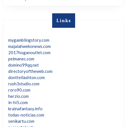
Links
mygamblingstory.com
majalahwekonews.com
2017hoganoutlet.com
pelmanec.com
domino99qq.net
directoryoftheweb.com
donttellashton.com
rush3studio.com
roro90.com
herzio.com
in-hi5.com
krainafantasy.info
todas-noticias.com
senikartu.com