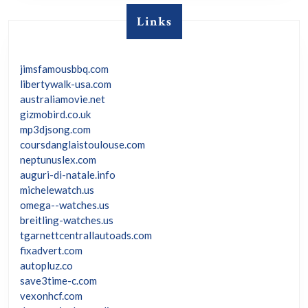
Links
jimsfamousbbq.com
libertywalk-usa.com
australiamovie.net
gizmobird.co.uk
mp3djsong.com
coursdanglaistoulouse.com
neptunuslex.com
auguri-di-natale.info
michelewatch.us
omega--watches.us
breitling-watches.us
tgarnettcentrallautoads.com
fixadvert.com
autopluz.co
save3time-c.com
vexonhcf.com