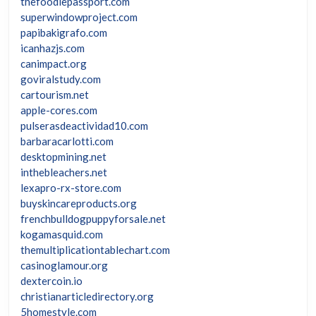
thefoodiepassport.com
superwindowproject.com
papibakigrafo.com
icanhazjs.com
canimpact.org
goviralstudy.com
cartourism.net
apple-cores.com
pulserasdeactividad10.com
barbaracarlotti.com
desktopmining.net
inthebleachers.net
lexapro-rx-store.com
buyskincareproducts.org
frenchbulldogpuppyforsale.net
kogamasquid.com
themultiplicationtablechart.com
casinoglamour.org
dextercoin.io
christianarticledirectory.org
5homestyle.com