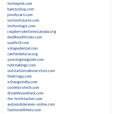
techiepick.com
bamzyshop.com
pondycars.com
techonfutures.com
techoologic.com
raspberryketonescanada.org
medihealthrules.com
usathrill.com
vshapedental.com
canfandalucia.org
yourengineguide.com
nybreakings.com
outstationcabsservices.com
thekrtagy.com
xchangeindia.com
coolmicrotech.com
dreamhousehack.com
the-techteacher.com
automobilenews-online.com
fashionalltimes.com