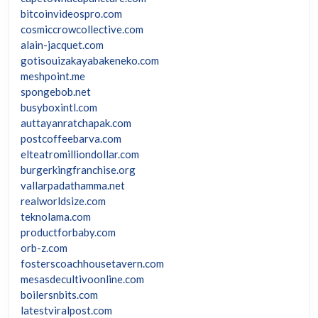
bitcoinvideospro.com
cosmiccrowcollective.com
alain-jacquet.com
gotisouizakayabakeneko.com
meshpoint.me
spongebob.net
busyboxintl.com
auttayanratchapak.com
postcoffeebarva.com
elteatromilliondollar.com
burgerkingfranchise.org
vallarpadathamma.net
realworldsize.com
teknolama.com
productforbaby.com
orb-z.com
fosterscoachhousetavern.com
mesasdecultivoonline.com
boilersnbits.com
latestviralpost.com