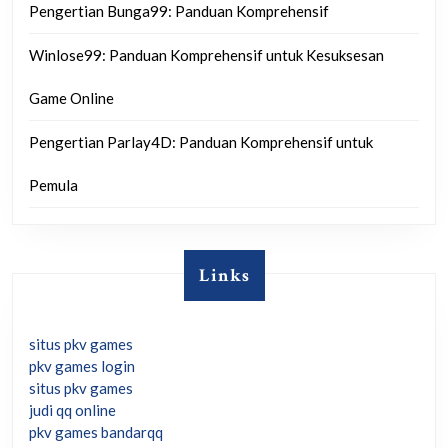
Pengertian Bunga99: Panduan Komprehensif
Winlose99: Panduan Komprehensif untuk Kesuksesan
Game Online
Pengertian Parlay4D: Panduan Komprehensif untuk
Pemula
Links
situs pkv games
pkv games login
situs pkv games
judi qq online
pkv games bandarqq