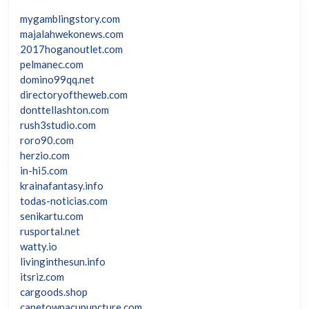
mygamblingstory.com
majalahwekonews.com
2017hoganoutlet.com
pelmanec.com
domino99qq.net
directoryoftheweb.com
donttellashton.com
rush3studio.com
roro90.com
herzio.com
in-hi5.com
krainafantasy.info
todas-noticias.com
senikartu.com
rusportal.net
watty.io
livinginthesun.info
itsriz.com
cargoods.shop
capetownacupuncture.com