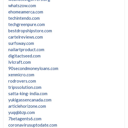
whatszow.com
ehomeamerca.com
techintendo.com
techgreenpure.com
bestdropshipstore.com
cartelreviews.com
surfsway.com
nailartproduct.com
digitactseed.com
lvlcraft.com
90secondmoneyloans.com
xenmicro.com
rodrovers.com
tripssolution.com
satta-king-india.com
yukigassencanada.com
articlehorizone.com
yuqqbbzp.com
7betagents6.com
coronavirusuptodate.com