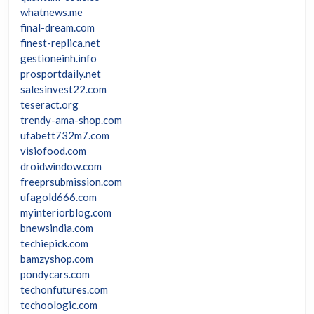
whatnews.me
final-dream.com
finest-replica.net
gestioneinh.info
prosportdaily.net
salesinvest22.com
teseract.org
trendy-ama-shop.com
ufabett732m7.com
visiofood.com
droidwindow.com
freeprsubmission.com
ufagold666.com
myinteriorblog.com
bnewsindia.com
techiepick.com
bamzyshop.com
pondycars.com
techonfutures.com
techoologic.com