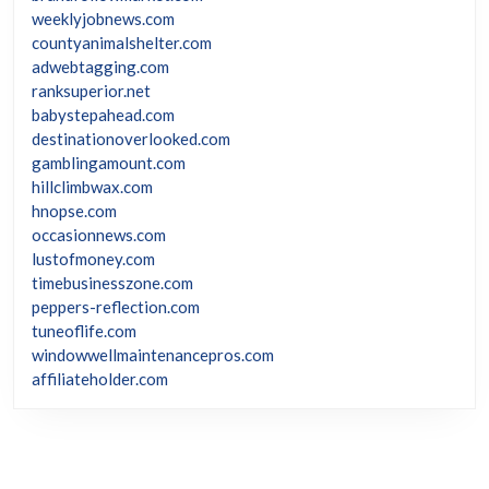
weeklyjobnews.com
countyanimalshelter.com
adwebtagging.com
ranksuperior.net
babystepahead.com
destinationoverlooked.com
gamblingamount.com
hillclimbwax.com
hnopse.com
occasionnews.com
lustofmoney.com
timebusinesszone.com
peppers-reflection.com
tuneoflife.com
windowwellmaintenancepros.com
affiliateholder.com