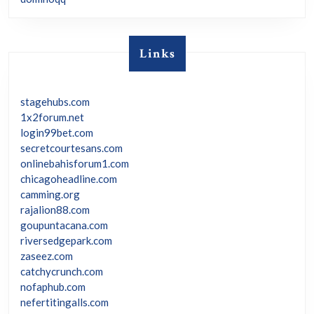
Links
stagehubs.com
1x2forum.net
login99bet.com
secretcourtesans.com
onlinebahisforum1.com
chicagoheadline.com
camming.org
rajalion88.com
goupuntacana.com
riversedgepark.com
zaseez.com
catchycrunch.com
nofaphub.com
nefertitingalls.com