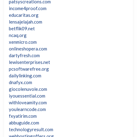
patsyscreations.com
income4proof.com
educaritas.org
lensajelajah.com
betflik09.net
ncaq.org
xenmicro.com
onlineshopera.com
dartyfresh.com
lewisenterprises.net
pcsoftwarefree.org
dailylinking.com
dnafyx.com
giocolenuvole.com
iyouessential.com
withloveamity.com
youlearncode.com
fxyatirim.com
abbuguide.com
technologyresult.com
webhostingoffers.org