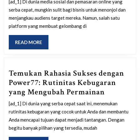
[ad_1] Di dunia media sosial dan pemasaran online yang
dunia
serba cepat, mungkin sulit bagi bisnis untuk menonjol dan
viral88:
menjangkau audiens target mereka. Namun, salah satu
platform
platform yang membuat gelombang di
yang
READ
READ MORE
membuat
MORE
gelombang
di
Temukan Rahasia Sukses dengan
internet
Power77: Rutinitas Kebugaran
Temukan
yang Mengubah Permainan
Rahasia
[ad_1] Di dunia yang serba cepat saat ini, menemukan
Sukses
rutinitas kebugaran yang cocok untuk Anda dan membantu
dengan
Anda mencapai tujuan dapat menjadi tantangan. Dengan
Power77:
begitu banyak pilihan yang tersedia, mudah
Rutinitas