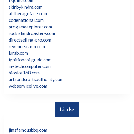
fxjoiner.com
skinbykindra.com
alltherageface.com
codenational.com
progameexplorer.com
rockislandroastery.com
directselling-pro.com
revenuealarm.com
lurab.com
ignitioncoilguide.com
mytechcomputer.com
bioslot168.com
artsandcraftsauthority.com
webservicelive.com
Links
jimsfamousbbq.com