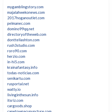
mygamblingstory.com
majalahwekonews.com
2017hoganoutlet.com
pelmanec.com
domino99qq.net
directoryoftheweb.com
donttellashton.com
rush3studio.com
roro90.com
herzio.com
in-hi5.com
krainafantasy.info
todas-noticias.com
senikartu.com
rusportal.net
watty.io
livinginthesun.info
itsriz.com
cargoods.shop
capetownacupuncture.com