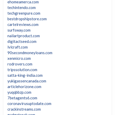
ehomeamerca.com
techintendo.com
techgreenpure.com
bestdropshipstore.com
cartelreviews.com
surfsway.com
nailartproduct.com
digitactseed.com
lvlcraft.com
90secondmoneyloans.com
xenmicro.com
rodrovers.com
tripssolution.com
satta-king-india.com
yukigassencanada.com
articlehorizone.com
yuqqbbzp.com
7betagents6.com
coronavirusuptodate.com
crackinstreams.com
gadgetspak.com