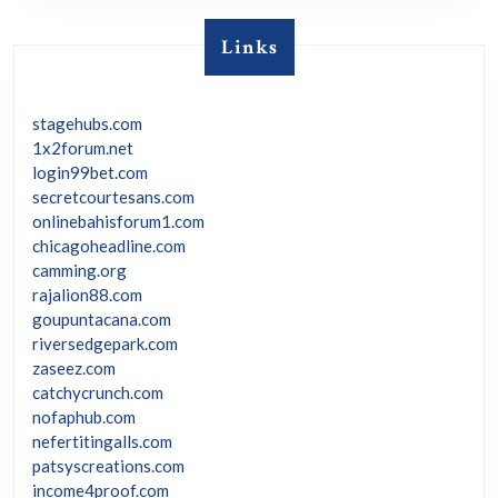
Links
stagehubs.com
1x2forum.net
login99bet.com
secretcourtesans.com
onlinebahisforum1.com
chicagoheadline.com
camming.org
rajalion88.com
goupuntacana.com
riversedgepark.com
zaseez.com
catchycrunch.com
nofaphub.com
nefertitingalls.com
patsyscreations.com
income4proof.com