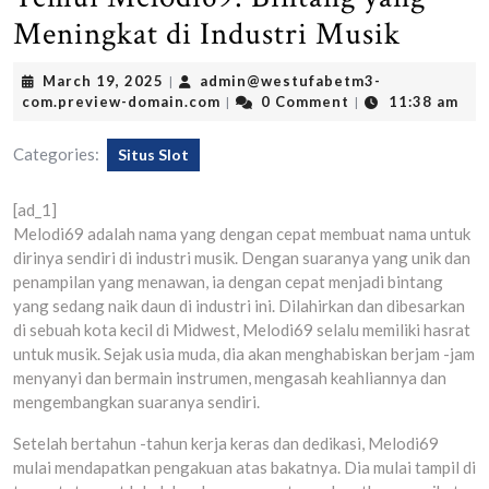
Meningkat di Industri Musik
March
March 19, 2025
admin@westufabetm3-
|
19,
admin@westufabetm3-
com.preview-domain.com
0 Comment
11:38 am
|
|
2025
com.preview-
domain.com
Categories:
Situs Slot
[ad_1]
Melodi69 adalah nama yang dengan cepat membuat nama untuk
dirinya sendiri di industri musik. Dengan suaranya yang unik dan
penampilan yang menawan, ia dengan cepat menjadi bintang
yang sedang naik daun di industri ini. Dilahirkan dan dibesarkan
di sebuah kota kecil di Midwest, Melodi69 selalu memiliki hasrat
untuk musik. Sejak usia muda, dia akan menghabiskan berjam -jam
menyanyi dan bermain instrumen, mengasah keahliannya dan
mengembangkan suaranya sendiri.
Setelah bertahun -tahun kerja keras dan dedikasi, Melodi69
mulai mendapatkan pengakuan atas bakatnya. Dia mulai tampil di