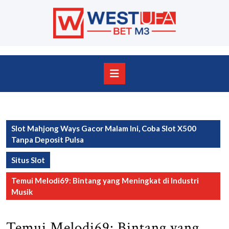
Skip
to
content
Skip
to
content
Open
Button
Slot Mahjong Ways Gacor Malam Ini, Coba Slot X500
Tanpa Deposit Pulsa
Situs Slot
Temui Melodi69: Bintang yang Meningkat di Industri
Musik
Temui Melodi69: Bintang yang