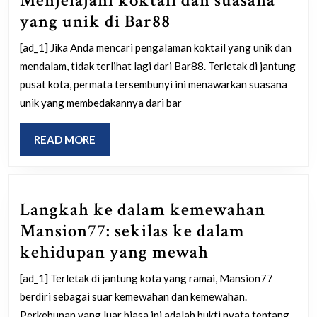
Menjelajahi koktail dan suasana
Menjelajahi
yang unik di Bar88
koktail
[ad_1] Jika Anda mencari pengalaman koktail yang unik dan
dan
mendalam, tidak terlihat lagi dari Bar88. Terletak di jantung
suasana
pusat kota, permata tersembunyi ini menawarkan suasana
yang
unik yang membedakannya dari bar
unik
READ
READ MORE
di
MORE
Bar88
Langkah ke dalam kemewahan
Mansion77: sekilas ke dalam
Langkah
kehidupan yang mewah
ke
[ad_1] Terletak di jantung kota yang ramai, Mansion77
dalam
berdiri sebagai suar kemewahan dan kemewahan.
kemewahan
Perkebunan yang luar biasa ini adalah bukti nyata tentang