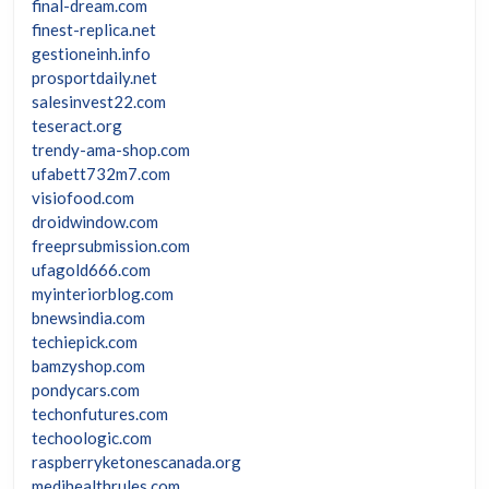
final-dream.com
finest-replica.net
gestioneinh.info
prosportdaily.net
salesinvest22.com
teseract.org
trendy-ama-shop.com
ufabett732m7.com
visiofood.com
droidwindow.com
freeprsubmission.com
ufagold666.com
myinteriorblog.com
bnewsindia.com
techiepick.com
bamzyshop.com
pondycars.com
techonfutures.com
techoologic.com
raspberryketonescanada.org
medihealthrules.com