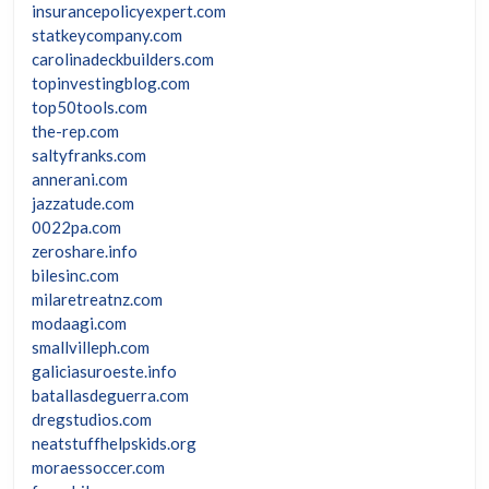
insurancepolicyexpert.com
statkeycompany.com
carolinadeckbuilders.com
topinvestingblog.com
top50tools.com
the-rep.com
saltyfranks.com
annerani.com
jazzatude.com
0022pa.com
zeroshare.info
bilesinc.com
milaretreatnz.com
modaagi.com
smallvilleph.com
galiciasuroeste.info
batallasdeguerra.com
dregstudios.com
neatstuffhelpskids.org
moraessoccer.com