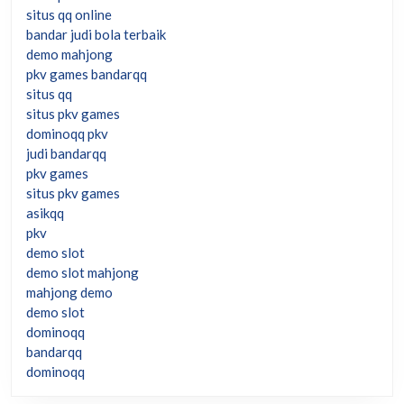
situs qq online
bandar judi bola terbaik
demo mahjong
pkv games bandarqq
situs qq
situs pkv games
dominoqq pkv
judi bandarqq
pkv games
situs pkv games
asikqq
pkv
demo slot
demo slot mahjong
mahjong demo
demo slot
dominoqq
bandarqq
dominoqq