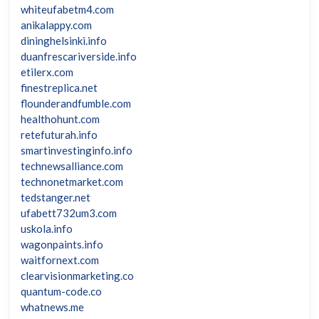
whiteufabetm4.com
anikalappy.com
dininghelsinki.info
duanfrescariverside.info
etilerx.com
finestreplica.net
flounderandfumble.com
healthohunt.com
retefuturah.info
smartinvestinginfo.info
technewsalliance.com
technonetmarket.com
tedstanger.net
ufabett732um3.com
uskola.info
wagonpaints.info
waitfornext.com
clearvisionmarketing.co
quantum-code.co
whatnews.me