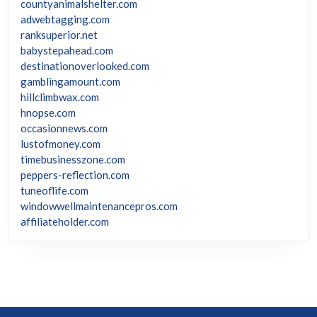
countyanimalshelter.com
adwebtagging.com
ranksuperior.net
babystepahead.com
destinationoverlooked.com
gamblingamount.com
hillclimbwax.com
hnopse.com
occasionnews.com
lustofmoney.com
timebusinesszone.com
peppers-reflection.com
tuneoflife.com
windowwellmaintenancepros.com
affiliateholder.com