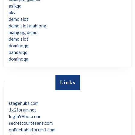
asikqq
pkv
demo slot
demo slot mahjong
mahjong demo
demo slot
dominoqq
bandarqq
dominoqq
Links
stagehubs.com
1x2forum.net
login99bet.com
secretcourtesans.com
onlinebahisforum1.com