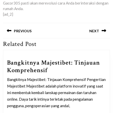
Gacor305 pasti akan merevolusi cara Anda berinteraksi dengan
rumah Anda.
[ad_2]
Post
navigation
PREVIOUS
NEXT
Related Post
Previous
Next
post:
post:
Bangkitnya Majestibet: Tinjauan
Bangkitnya
Komprehensif
Majestibet:
Bangkitnya Majestibet: Tinjauan Komprehensif Pengertian
Tinjauan
Majestibet Majestibet adalah platform inovatif yang saat
Komprehensif
ini membentuk kembali lanskap permainan dan taruhan
online. Daya tarik intinya terletak pada pengalaman
pengguna, pengoperasian yang andal,