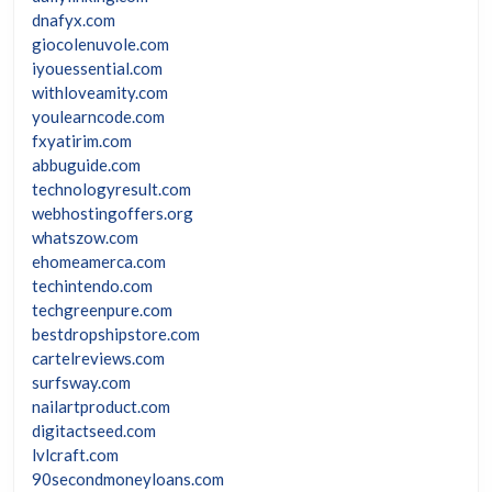
dnafyx.com
giocolenuvole.com
iyouessential.com
withloveamity.com
youlearncode.com
fxyatirim.com
abbuguide.com
technologyresult.com
webhostingoffers.org
whatszow.com
ehomeamerca.com
techintendo.com
techgreenpure.com
bestdropshipstore.com
cartelreviews.com
surfsway.com
nailartproduct.com
digitactseed.com
lvlcraft.com
90secondmoneyloans.com