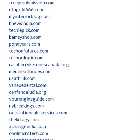
freeprsubmission.com
ufagold666.com
myinteriorblog.com
bnewsindia.com
techiepick.com
bamzyshop.com
pondycars.com
techonfutures.com
techoologic.com
raspberryketonescanada.org
medihealthrules.com
usathrill.com
vshapedental.com
canfandalucia.org
yourengineguide.com
nybreakings.com
outstationcabsservices.com
thekrtagy.com
xchangeindia.com
coolmicrotech.com
dreamhousehack.com