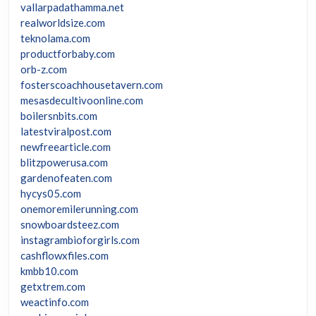
vallarpadathamma.net
realworldsize.com
teknolama.com
productforbaby.com
orb-z.com
fosterscoachhousetavern.com
mesasdecultivoonline.com
boilersnbits.com
latestviralpost.com
newfreearticle.com
blitzpowerusa.com
gardenofeaten.com
hycys05.com
onemoremilerunning.com
snowboardsteez.com
instagrambioforgirls.com
cashflowxfiles.com
kmbb10.com
getxtrem.com
weactinfo.com