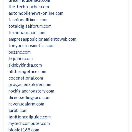
the-techteacher.com
automobilenews-online.com
fashionalltimes.com
totaldigitalforum.com
technoarmaan.com
empresasposicionamientoweb.com
tonybestcosmetics.com
buzznc.com
fxjoiner.com
skinbykindra.com
alltherageface.com
codenational.com
progameexplorer.com
rockislandroastery.com
directselling-pro.com
revenuealarm.com
lurab.com
ignitioncoilguide.com
mytechcomputer.com
bioslot168.com