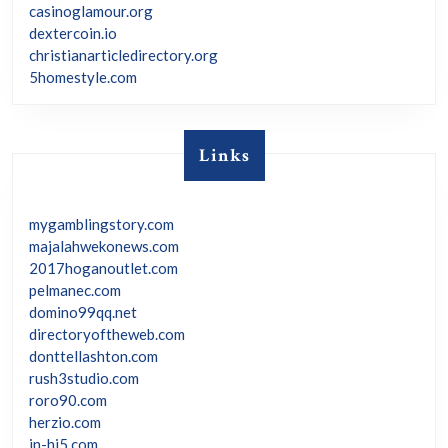
casinoglamour.org
dextercoin.io
christianarticledirectory.org
5homestyle.com
Links
mygamblingstory.com
majalahwekonews.com
2017hoganoutlet.com
pelmanec.com
domino99qq.net
directoryoftheweb.com
donttellashton.com
rush3studio.com
roro90.com
herzio.com
in-hi5.com