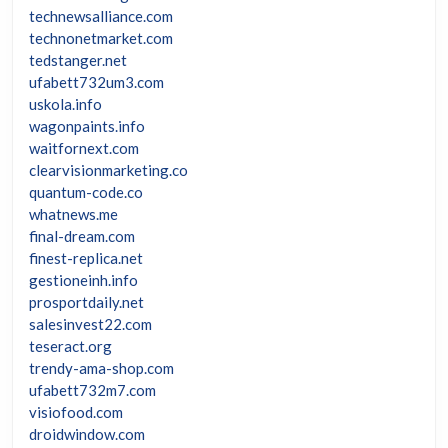
technewsalliance.com
technonetmarket.com
tedstanger.net
ufabett732um3.com
uskola.info
wagonpaints.info
waitfornext.com
clearvisionmarketing.co
quantum-code.co
whatnews.me
final-dream.com
finest-replica.net
gestioneinh.info
prosportdaily.net
salesinvest22.com
teseract.org
trendy-ama-shop.com
ufabett732m7.com
visiofood.com
droidwindow.com