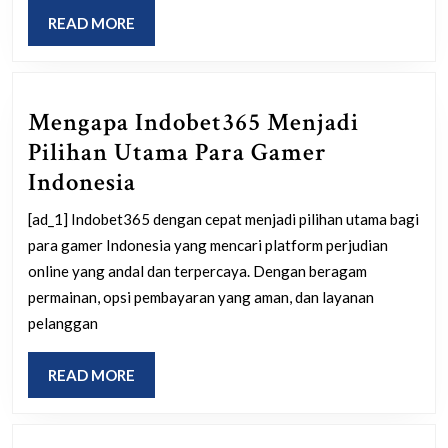
READ
READ MORE
MORE
Mengapa Indobet365 Menjadi
Pilihan Utama Para Gamer
Mengapa
Indonesia
Indobet365
[ad_1] Indobet365 dengan cepat menjadi pilihan utama bagi
Menjadi
para gamer Indonesia yang mencari platform perjudian
Pilihan
online yang andal dan terpercaya. Dengan beragam
Utama
permainan, opsi pembayaran yang aman, dan layanan
pelanggan
Para
Gamer
READ
READ MORE
Indonesia
MORE