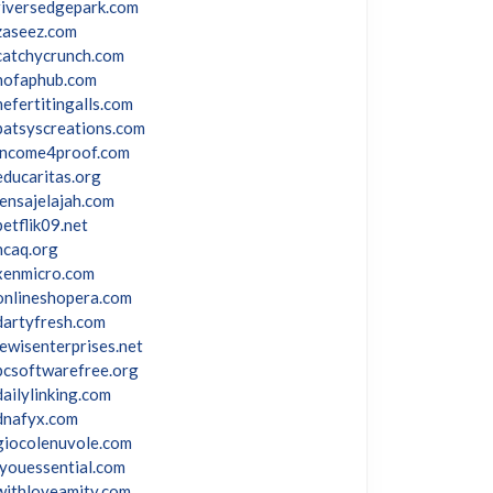
riversedgepark.com
zaseez.com
catchycrunch.com
nofaphub.com
nefertitingalls.com
patsyscreations.com
income4proof.com
educaritas.org
lensajelajah.com
betflik09.net
ncaq.org
xenmicro.com
onlineshopera.com
dartyfresh.com
lewisenterprises.net
pcsoftwarefree.org
dailylinking.com
dnafyx.com
giocolenuvole.com
iyouessential.com
withloveamity.com