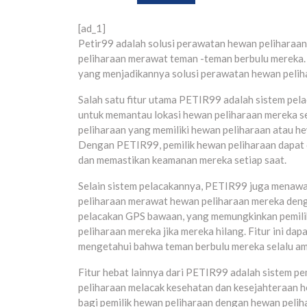
[ad_1]
Petir99 adalah solusi perawatan hewan peliharaa
peliharaan merawat teman -teman berbulu mereka. 
yang menjadikannya solusi perawatan hewan peliha
Salah satu fitur utama PETIR99 adalah sistem pel
untuk memantau lokasi hewan peliharaan mereka sec
peliharaan yang memiliki hewan peliharaan atau he
Dengan PETIR99, pemilik hewan peliharaan dapat
dan memastikan keamanan mereka setiap saat.
Selain sistem pelacakannya, PETIR99 juga menawar
peliharaan merawat hewan peliharaan mereka denga
pelacakan GPS bawaan, yang memungkinkan pemil
peliharaan mereka jika mereka hilang. Fitur ini da
mengetahui bahwa teman berbulu mereka selalu am
Fitur hebat lainnya dari PETIR99 adalah sistem 
peliharaan melacak kesehatan dan kesejahteraan h
bagi pemilik hewan peliharaan dengan hewan pelih