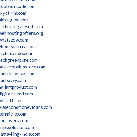
youlearncode.com
fxyatirim.com
abbuguide.com
technologyresult.com
webhostingoffers.org
whatszow.com
ehomeamerca.com
techintendo.com
techgreenpure.com
bestdropshipstore.com
cartelreviews.com
surfsway.com
nailartproduct.com
digitactseed.com
lvlcraft.com
90secondmoneyloans.com
xenmicro.com
rodrovers.com
tripssolution.com
satta-king-india.com