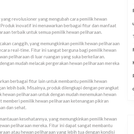
n yang revolusioner yang mengubah cara pemilik hewan
Produk inovatif ini menawarkan berbagai fitur dan manfaat
raan terbaik untuk semua pemilik hewan peliharaan.
acakan canggih, yang memungkinkan pemilik hewan peliharaan
ara real-time. Fitur ini sangat berguna bagi pemilik hewan
wan peliharaan di luar ruangan yang suka berkeliaran.
 dengan mudah melacak pergerakan hewan peliharaan mereka
kan berbagai fitur lain untuk membantu pemilik hewan
n lebih baik. Misalnya, produk dilengkapi dengan perangkat
ik hewan peliharaan untuk dengan mudah menemukan hewan
pat memberi pemilik hewan peliharaan ketenangan pikiran
an dan sehat.
pemantauan kesehatannya, yang memungkinkan pemilik hewan
ewan peliharaan mereka. Fitur ini dapat sangat membantu
araan atau hewan peliharaan yang lebih tua dengan kondisi