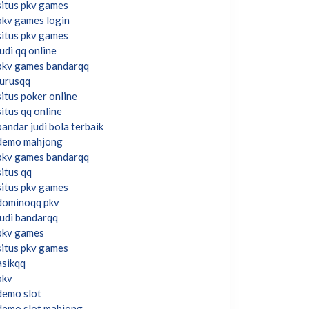
situs pkv games
pkv games login
situs pkv games
judi qq online
pkv games bandarqq
jurusqq
situs poker online
situs qq online
bandar judi bola terbaik
demo mahjong
pkv games bandarqq
situs qq
situs pkv games
dominoqq pkv
judi bandarqq
pkv games
situs pkv games
asikqq
pkv
demo slot
demo slot mahjong