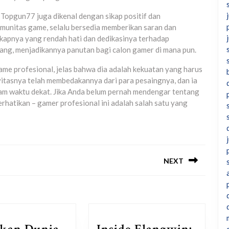
opgun77 juga dikenal dengan sikap positif dan
komunitas game, selalu bersedia memberikan saran dan
apnya yang rendah hati dan dedikasinya terhadap
ang, menjadikannya panutan bagi calon gamer di mana pun.
me profesional, jelas bahwa dia adalah kekuatan yang harus
ivitasnya telah membedakannya dari para pesaingnya, dan ia
am waktu dekat. Jika Anda belum pernah mendengar tentang
hatikan – gamer profesional ini adalah salah satu yang
NEXT
Next
post: