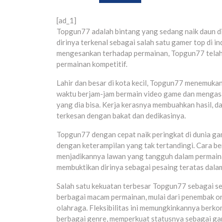
[ad_1]
Topgun77 adalah bintang yang sedang naik daun di
dirinya terkenal sebagai salah satu gamer top di i
mengesankan terhadap permainan, Topgun77 telah 
permainan kompetitif.
Lahir dan besar di kota kecil, Topgun77 menemuka
waktu berjam-jam bermain video game dan mengasa
yang dia bisa. Kerja kerasnya membuahkan hasil, d
terkesan dengan bakat dan dedikasinya.
Topgun77 dengan cepat naik peringkat di dunia ga
dengan keterampilan yang tak tertandingi. Cara b
menjadikannya lawan yang tangguh dalam permainan
membuktikan dirinya sebagai pesaing teratas dala
Salah satu kekuatan terbesar Topgun77 sebagai s
berbagai macam permainan, mulai dari penembak o
olahraga. Fleksibilitas ini memungkinkannya berko
berbagai genre, memperkuat statusnya sebagai ga