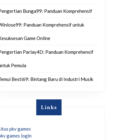
Pengertian Bunga99: Panduan Komprehensif
Winlose99: Panduan Komprehensif untuk
Kesuksesan Game Online
Pengertian Parlay4D: Panduan Komprehensif
untuk Pemula
Temui Besti69: Bintang Baru di Industri Musik
Links
situs pkv games
pkv games login