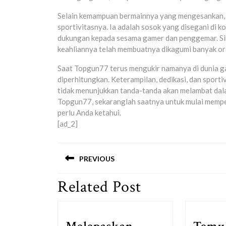
Selain kemampuan bermainnya yang mengesankan, T
sportivitasnya. Ia adalah sosok yang disegani di 
dukungan kepada sesama gamer dan penggemar. Sik
keahliannya telah membuatnya dikagumi banyak or
Saat Topgun77 terus mengukir namanya di dunia ga
diperhitungkan. Keterampilan, dedikasi, dan sport
tidak menunjukkan tanda-tanda akan melambat dal
Topgun77, sekaranglah saatnya untuk mulai memper
perlu Anda ketahui.
[ad_2]
Post
PREVIOUS
navigation
Related Post
Previous
post: