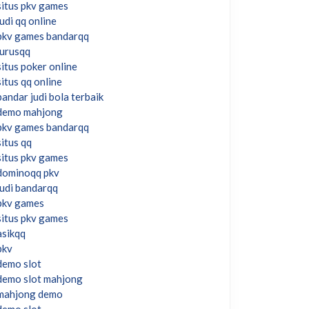
situs pkv games
judi qq online
pkv games bandarqq
jurusqq
situs poker online
situs qq online
bandar judi bola terbaik
demo mahjong
pkv games bandarqq
situs qq
situs pkv games
dominoqq pkv
judi bandarqq
pkv games
situs pkv games
asikqq
pkv
demo slot
demo slot mahjong
mahjong demo