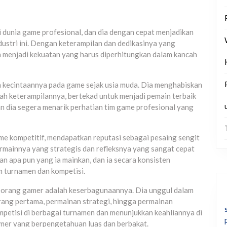
 dunia game profesional, dan dia dengan cepat menjadikan
ndustri ini. Dengan keterampilan dan dedikasinya yang
menjadi kekuatan yang harus diperhitungkan dalam kancah
n kecintaannya pada game sejak usia muda. Dia menghabiskan
h keterampilannya, bertekad untuk menjadi pemain terbaik
an dia segera menarik perhatian tim game profesional yang
me kompetitif, mendapatkan reputasi sebagai pesaing sengit
ermainnya yang strategis dan refleksnya yang sangat cepat
 apa pun yang ia mainkan, dan ia secara konsisten
m turnamen dan kompetisi.
eorang gamer adalah keserbagunaannya. Dia unggul dalam
rang pertama, permainan strategi, hingga permainan
mpetisi di berbagai turnamen dan menunjukkan keahliannya di
mer yang berpengetahuan luas dan berbakat.