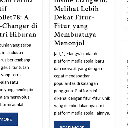
kan Dunia
Inside Elangwin:
tif
Melihat Lebih
n
oBet78: A
Dekat Fitur-
-Changer di
Fitur yang
Temukan
tri Hiburan
Membuatnya
Dunia
Inside
Menonjol
 dunia yang serba
Inovatif
Elangwin:
 ini, industri
[ad_1] Elangwin adalah
StudioBet78:
Melihat
erus berkembang
platform media sosial baru
A
Lebih
gikuti tuntutan
dan inovatif yang dengan
 yang terus
Game-
Dekat
cepat mendapatkan
Salah satu
popularitas di kalangan
Changer
Fitur-
an yang memimpin
pengguna. Platform ini
di
Fitur
alam merevolusi
dikenal dengan fitur-fitur unik
Industri
yang
hiburan adalah
yang membedakannya dari
Hiburan
Membuatnya
platform media sosial lainnya.
Menonjol
READ
 MORE
MORE
READ
READ MORE