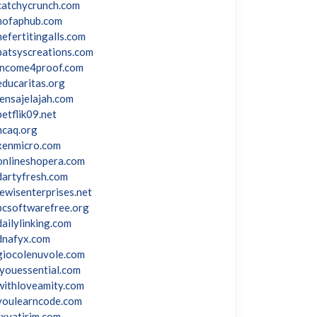
catchycrunch.com
nofaphub.com
nefertitingalls.com
patsyscreations.com
income4proof.com
educaritas.org
lensajelajah.com
betflik09.net
ncaq.org
xenmicro.com
onlineshopera.com
dartyfresh.com
lewisenterprises.net
pcsoftwarefree.org
dailylinking.com
dnafyx.com
giocolenuvole.com
iyouessential.com
withloveamity.com
youlearncode.com
fxyatirim.com