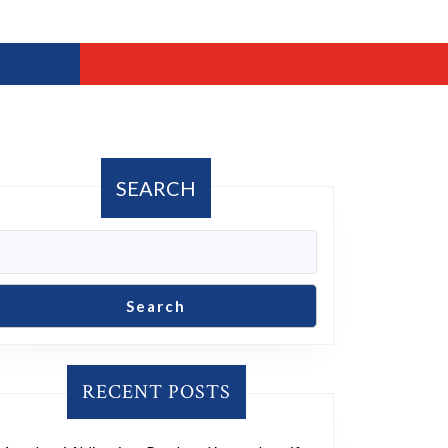
SEARCH
i:
Search
RECENT POSTS