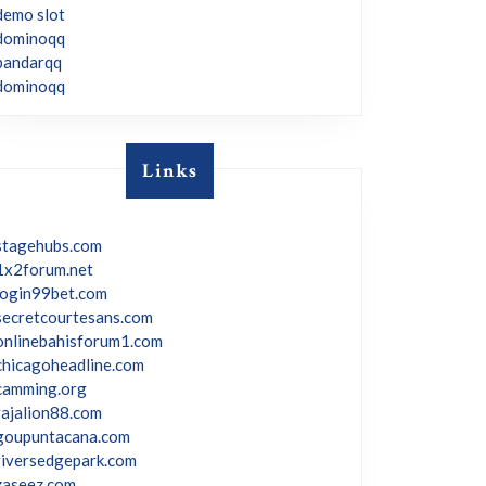
demo slot
dominoqq
bandarqq
dominoqq
Links
stagehubs.com
1x2forum.net
login99bet.com
secretcourtesans.com
onlinebahisforum1.com
chicagoheadline.com
camming.org
rajalion88.com
goupuntacana.com
riversedgepark.com
zaseez.com