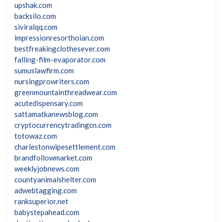
upshak.com
backsilo.com
siviralqq.com
impressionresorthoian.com
bestfreakingclothesever.com
falling-film-evaporator.com
sumuslawfirm.com
nursingprowriters.com
greenmountainthreadwear.com
acutedispensary.com
sattamatkanewsblog.com
cryptocurrencytradingcn.com
totowaz.com
charlestonwipesettlement.com
brandfollowmarket.com
weeklyjobnews.com
countyanimalshelter.com
adwebtagging.com
ranksuperior.net
babystepahead.com