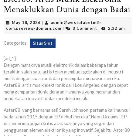
Menaklukkan Dunia dengan Badai
May
May 18, 2026
admin@westufabetm3-
|
18,
admin@westufabetm3-
com.preview-domain.com
0 Comment
2:32 am
|
|
2026
com.preview-
domain.com
Categories:
Situs Slot
[ad_1]
Dengan maraknya musik elektronik dalam beberapa tahun
terakhir, salah satu artis telah membuat gebrakan di industri
musik dengan suara unik dan penampilan menawan mereka.
Aster88, artis musik elektronik dari Los Angeles, dengan cepat
menggemparkan dunia dengan iramanya yang menular dan
pendekatan inovatif dalam produksi musik.
Aster88, yang bernama asli Sarah Johnson, pertama kali muncul
pada tahun 2015 dengan EP debut mereka “Neon Dreams.” EP
ini menerima pujian kritis atas suaranya yang segar dan
penggunaan elemen elektronik yang inovatif. Sejak itu, Aster88