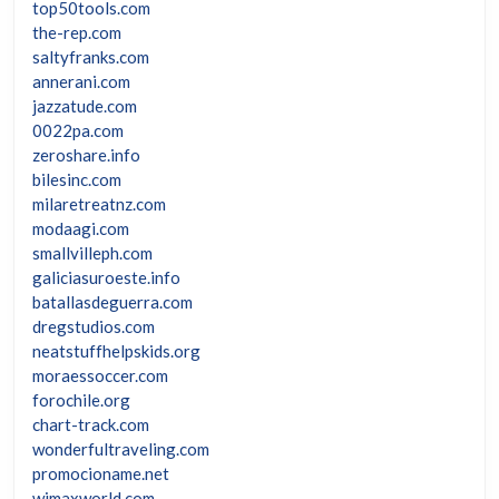
top50tools.com
the-rep.com
saltyfranks.com
annerani.com
jazzatude.com
0022pa.com
zeroshare.info
bilesinc.com
milaretreatnz.com
modaagi.com
smallvilleph.com
galiciasuroeste.info
batallasdeguerra.com
dregstudios.com
neatstuffhelpskids.org
moraessoccer.com
forochile.org
chart-track.com
wonderfultraveling.com
promocioname.net
wimaxworld.com