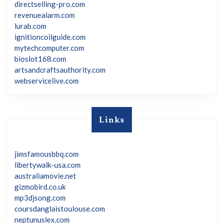
directselling-pro.com
revenuealarm.com
lurab.com
ignitioncoilguide.com
mytechcomputer.com
bioslot168.com
artsandcraftsauthority.com
webservicelive.com
Links
jimsfamousbbq.com
libertywalk-usa.com
australiamovie.net
gizmobird.co.uk
mp3djsong.com
coursdanglaistoulouse.com
neptunuslex.com