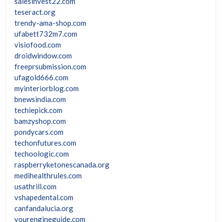
salesinvest22.com
teseract.org
trendy-ama-shop.com
ufabett732m7.com
visiofood.com
droidwindow.com
freeprsubmission.com
ufagold666.com
myinteriorblog.com
bnewsindia.com
techiepick.com
bamzyshop.com
pondycars.com
techonfutures.com
techoologic.com
raspberryketonescanada.org
medihealthrules.com
usathrill.com
vshapedental.com
canfandalucia.org
yourengineguide.com