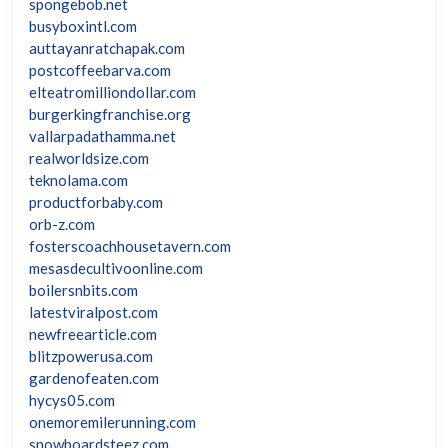
spongebob.net
busyboxintl.com
auttayanratchapak.com
postcoffeebarva.com
elteatromilliondollar.com
burgerkingfranchise.org
vallarpadathamma.net
realworldsize.com
teknolama.com
productforbaby.com
orb-z.com
fosterscoachhousetavern.com
mesasdecultivoonline.com
boilersnbits.com
latestviralpost.com
newfreearticle.com
blitzpowerusa.com
gardenofeaten.com
hycys05.com
onemoremilerunning.com
snowboardsteez.com