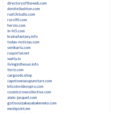
directoryoftheweb.com
donttellashton.com
rush3studio.com
roro90.com
herzio.com
in-hi5.com
krainafantasy.info
todas-noticias.com
senikartu.com
rusportal.net
watty.io
livinginthesun.info
itsriz.com
cargoods.shop
capetownacupuncture.com
bitcoinvideospro.com
cosmiccrowcollective.com
alain-jacquet.com
gotisouizakayabakeneko.com
meshpoint.me