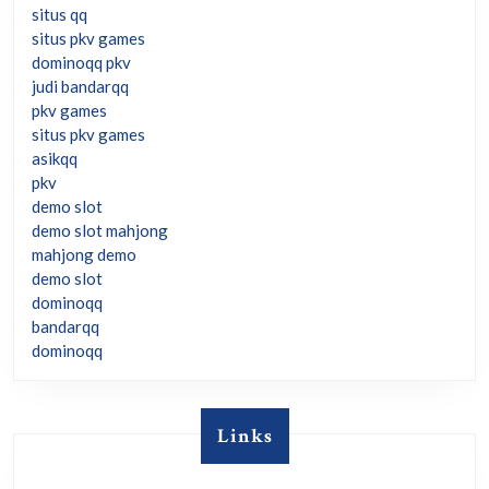
situs qq
situs pkv games
dominoqq pkv
judi bandarqq
pkv games
situs pkv games
asikqq
pkv
demo slot
demo slot mahjong
mahjong demo
demo slot
dominoqq
bandarqq
dominoqq
Links