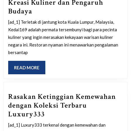
Kreasi Kuliner dan Pengaruh
Inside
Budaya
Kedai169:
[ad_1] Terletak di jantung kota Kuala Lumpur, Malaysia,
Sekilas
Kedai169 adalah permata tersembunyi bagi para pecinta
Tentang
kuliner yang ingin merasakan kekayaan warisan kuliner
Kreasi
negara ini. Restoran nyaman ini menawarkan pengalaman
bersantap
Kuliner
dan
READ
READ MORE
Pengaruh
MORE
Budaya
Rasakan Ketinggian Kemewahan
dengan Koleksi Terbaru
Rasakan
Luxury333
Ketinggian
[ad_1] Luxury333 terkenal dengan kemewahan dan