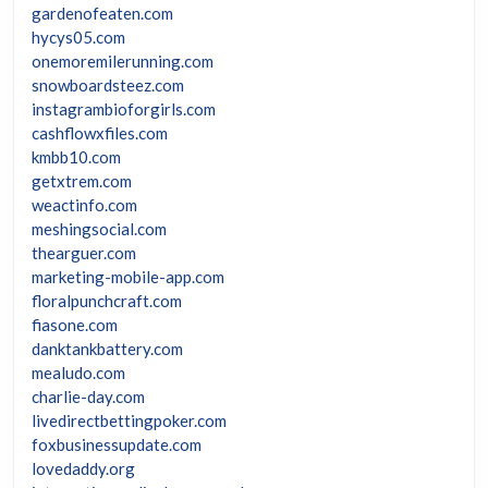
gardenofeaten.com
hycys05.com
onemoremilerunning.com
snowboardsteez.com
instagrambioforgirls.com
cashflowxfiles.com
kmbb10.com
getxtrem.com
weactinfo.com
meshingsocial.com
thearguer.com
marketing-mobile-app.com
floralpunchcraft.com
fiasone.com
danktankbattery.com
mealudo.com
charlie-day.com
livedirectbettingpoker.com
foxbusinessupdate.com
lovedaddy.org