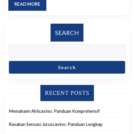
READ
READ MORE
The
MORE
Mind
of
SEARCH
a
Modern
Master
Search
RECENT POSTS
Memahami Ahlicasino: Panduan Komprehensif
Rasakan Sensasi Juruscasino: Panduan Lengkap