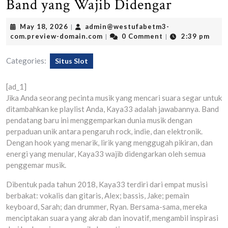
Band yang Wajib Didengar
May
May 18, 2026
admin@westufabetm3-
|
18,
admin@westufabetm3-
com.preview-domain.com
0 Comment
2:39 pm
|
|
2026
com.preview-
domain.com
Categories:
Situs Slot
[ad_1]
Jika Anda seorang pecinta musik yang mencari suara segar untuk
ditambahkan ke playlist Anda, Kaya33 adalah jawabannya. Band
pendatang baru ini menggemparkan dunia musik dengan
perpaduan unik antara pengaruh rock, indie, dan elektronik.
Dengan hook yang menarik, lirik yang menggugah pikiran, dan
energi yang menular, Kaya33 wajib didengarkan oleh semua
penggemar musik.
Dibentuk pada tahun 2018, Kaya33 terdiri dari empat musisi
berbakat: vokalis dan gitaris, Alex; bassis, Jake; pemain
keyboard, Sarah; dan drummer, Ryan. Bersama-sama, mereka
menciptakan suara yang akrab dan inovatif, mengambil inspirasi