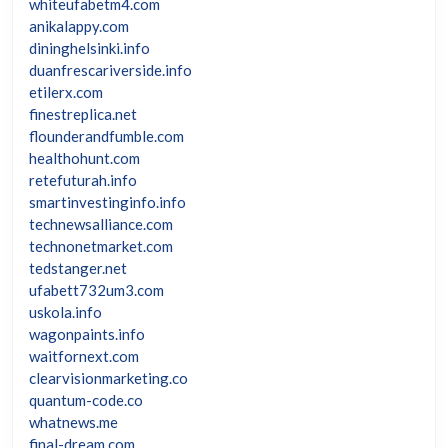
whiteufabetm4.com
anikalappy.com
dininghelsinki.info
duanfrescariverside.info
etilerx.com
finestreplica.net
flounderandfumble.com
healthohunt.com
retefuturah.info
smartinvestinginfo.info
technewsalliance.com
technonetmarket.com
tedstanger.net
ufabett732um3.com
uskola.info
wagonpaints.info
waitfornext.com
clearvisionmarketing.co
quantum-code.co
whatnews.me
final-dream.com