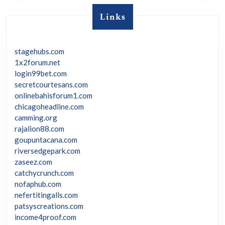
Links
stagehubs.com
1x2forum.net
login99bet.com
secretcourtesans.com
onlinebahisforum1.com
chicagoheadline.com
camming.org
rajalion88.com
goupuntacana.com
riversedgepark.com
zaseez.com
catchycrunch.com
nofaphub.com
nefertitingalls.com
patsyscreations.com
income4proof.com