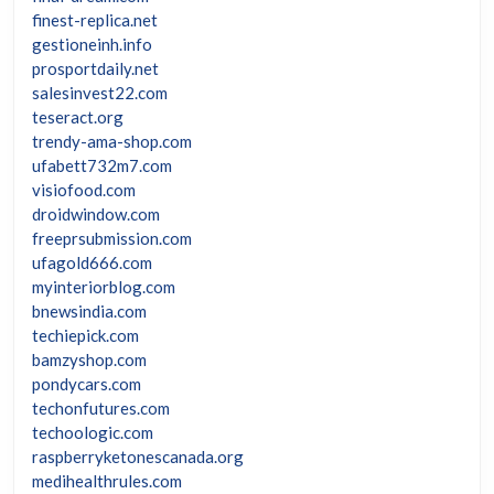
finest-replica.net
gestioneinh.info
prosportdaily.net
salesinvest22.com
teseract.org
trendy-ama-shop.com
ufabett732m7.com
visiofood.com
droidwindow.com
freeprsubmission.com
ufagold666.com
myinteriorblog.com
bnewsindia.com
techiepick.com
bamzyshop.com
pondycars.com
techonfutures.com
techoologic.com
raspberryketonescanada.org
medihealthrules.com