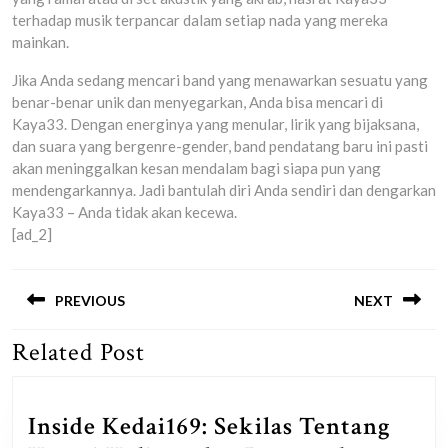
terhadap musik terpancar dalam setiap nada yang mereka
mainkan.
Jika Anda sedang mencari band yang menawarkan sesuatu yang
benar-benar unik dan menyegarkan, Anda bisa mencari di
Kaya33. Dengan energinya yang menular, lirik yang bijaksana,
dan suara yang bergenre-gender, band pendatang baru ini pasti
akan meninggalkan kesan mendalam bagi siapa pun yang
mendengarkannya. Jadi bantulah diri Anda sendiri dan dengarkan
Kaya33 – Anda tidak akan kecewa.
[ad_2]
Post
navigation
PREVIOUS
NEXT
Related Post
Previous
Next
post:
post:
Inside Kedai169: Sekilas Tentang