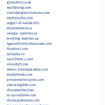
gizmobird.co.uk
mp3djsong.com
coursdanglaistoulouse.com
neptunuslex.com
auguri-di-natale.info
michelewatch.us
omega--watches.us
breitling-watches.us
tgarnettcentrallautoads.com
fixadvert.com
autopluz.co
save3time-c.com
vexonhcf.com
demos-pixelsparadise.com
mediatitude.com
prewarmotorcycles.com
simracinglinks.com
dosyamerkezi.net
le-surrealisme.com
showcasebeauty.com