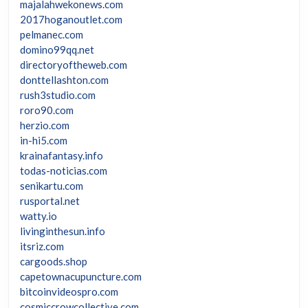
majalahwekonews.com
2017hoganoutlet.com
pelmanec.com
domino99qq.net
directoryoftheweb.com
donttellashton.com
rush3studio.com
roro90.com
herzio.com
in-hi5.com
krainafantasy.info
todas-noticias.com
senikartu.com
rusportal.net
watty.io
livinginthesun.info
itsriz.com
cargoods.shop
capetownacupuncture.com
bitcoinvideospro.com
cosmiccrowcollective.com