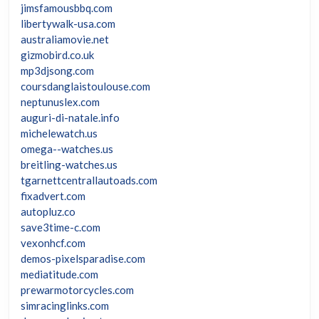
jimsfamousbbq.com
libertywalk-usa.com
australiamovie.net
gizmobird.co.uk
mp3djsong.com
coursdanglaistoulouse.com
neptunuslex.com
auguri-di-natale.info
michelewatch.us
omega--watches.us
breitling-watches.us
tgarnettcentrallautoads.com
fixadvert.com
autopluz.co
save3time-c.com
vexonhcf.com
demos-pixelsparadise.com
mediatitude.com
prewarmotorcycles.com
simracinglinks.com