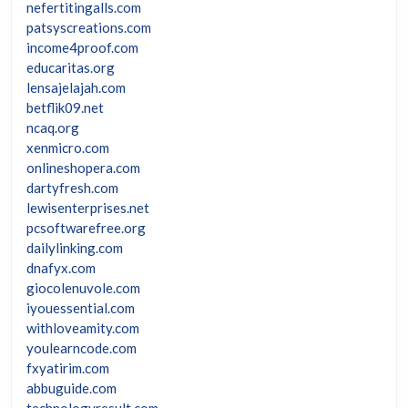
nefertitingalls.com
patsyscreations.com
income4proof.com
educaritas.org
lensajelajah.com
betflik09.net
ncaq.org
xenmicro.com
onlineshopera.com
dartyfresh.com
lewisenterprises.net
pcsoftwarefree.org
dailylinking.com
dnafyx.com
giocolenuvole.com
iyouessential.com
withloveamity.com
youlearncode.com
fxyatirim.com
abbuguide.com
technologyresult.com