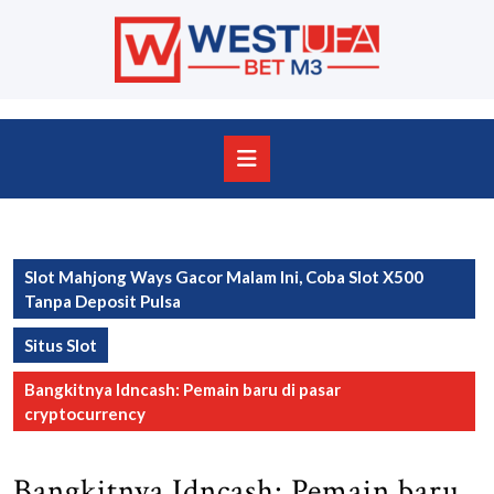
Skip
to
content
Skip
to
content
Open
Button
Slot Mahjong Ways Gacor Malam Ini, Coba Slot X500
Tanpa Deposit Pulsa
Situs Slot
Bangkitnya Idncash: Pemain baru di pasar
cryptocurrency
Bangkitnya Idncash: Pemain baru