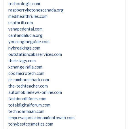
techoologic.com
raspberryketonescanada.org
medihealthrules.com
usathrill.com
vshapedental.com
canfandalucia.org
yourengineguide.com
nybreakings.com
outstationcabsservices.com
thekrtagy.com
xchangeindia.com
coolmicrotech.com
dreamhousehack.com
the-techteacher.com
automobilenews-online.com
fashionalltimes.com
totaldigitalforum.com
technoarmaan.com
empresasposicionamientoweb.com
tonybestcosmetics.com