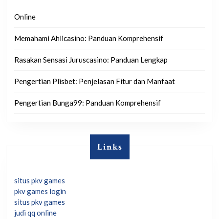
Online
Memahami Ahlicasino: Panduan Komprehensif
Rasakan Sensasi Juruscasino: Panduan Lengkap
Pengertian Plisbet: Penjelasan Fitur dan Manfaat
Pengertian Bunga99: Panduan Komprehensif
Links
situs pkv games
pkv games login
situs pkv games
judi qq online