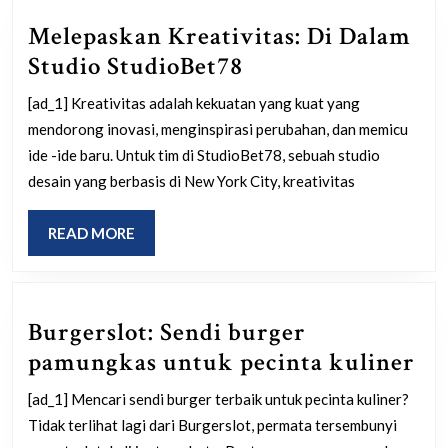
Pulaujudi
Melepaskan Kreativitas: Di Dalam
Melepaskan
Studio StudioBet78
Kreativitas:
[ad_1] Kreativitas adalah kekuatan yang kuat yang
Di
mendorong inovasi, menginspirasi perubahan, dan memicu
Dalam
ide -ide baru. Untuk tim di StudioBet78, sebuah studio
Studio
desain yang berbasis di New York City, kreativitas
StudioBet78
READ
READ MORE
MORE
Burgerslot: Sendi burger
Bu
pamungkas untuk pecinta kuliner
Se
[ad_1] Mencari sendi burger terbaik untuk pecinta kuliner?
bu
Tidak terlihat lagi dari Burgerslot, permata tersembunyi