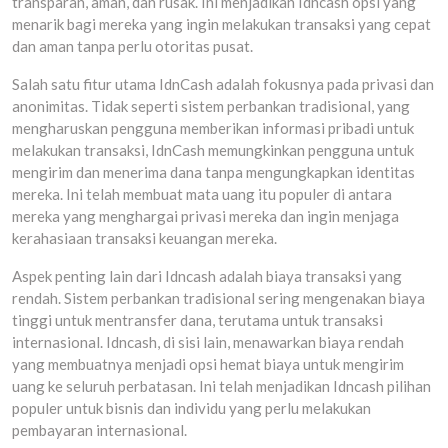
transparan, aman, dan rusak. Ini menjadikan Idncash opsi yang
menarik bagi mereka yang ingin melakukan transaksi yang cepat
dan aman tanpa perlu otoritas pusat.
Salah satu fitur utama IdnCash adalah fokusnya pada privasi dan
anonimitas. Tidak seperti sistem perbankan tradisional, yang
mengharuskan pengguna memberikan informasi pribadi untuk
melakukan transaksi, IdnCash memungkinkan pengguna untuk
mengirim dan menerima dana tanpa mengungkapkan identitas
mereka. Ini telah membuat mata uang itu populer di antara
mereka yang menghargai privasi mereka dan ingin menjaga
kerahasiaan transaksi keuangan mereka.
Aspek penting lain dari Idncash adalah biaya transaksi yang
rendah. Sistem perbankan tradisional sering mengenakan biaya
tinggi untuk mentransfer dana, terutama untuk transaksi
internasional. Idncash, di sisi lain, menawarkan biaya rendah
yang membuatnya menjadi opsi hemat biaya untuk mengirim
uang ke seluruh perbatasan. Ini telah menjadikan Idncash pilihan
populer untuk bisnis dan individu yang perlu melakukan
pembayaran internasional.