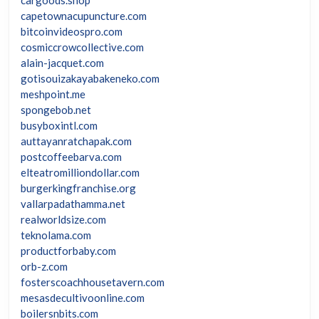
capetownacupuncture.com
bitcoinvideospro.com
cosmiccrowcollective.com
alain-jacquet.com
gotisouizakayabakeneko.com
meshpoint.me
spongebob.net
busyboxintl.com
auttayanratchapak.com
postcoffeebarva.com
elteatromilliondollar.com
burgerkingfranchise.org
vallarpadathamma.net
realworldsize.com
teknolama.com
productforbaby.com
orb-z.com
fosterscoachhousetavern.com
mesasdecultivoonline.com
boilersnbits.com