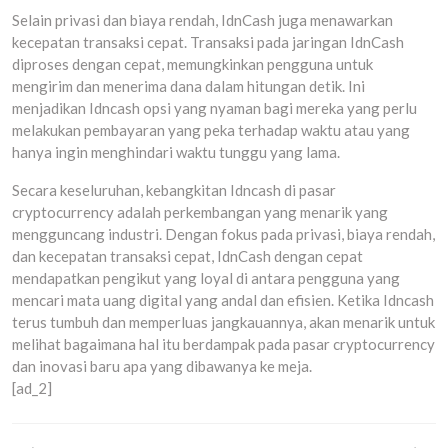
Selain privasi dan biaya rendah, IdnCash juga menawarkan
kecepatan transaksi cepat. Transaksi pada jaringan IdnCash
diproses dengan cepat, memungkinkan pengguna untuk
mengirim dan menerima dana dalam hitungan detik. Ini
menjadikan Idncash opsi yang nyaman bagi mereka yang perlu
melakukan pembayaran yang peka terhadap waktu atau yang
hanya ingin menghindari waktu tunggu yang lama.
Secara keseluruhan, kebangkitan Idncash di pasar
cryptocurrency adalah perkembangan yang menarik yang
mengguncang industri. Dengan fokus pada privasi, biaya rendah,
dan kecepatan transaksi cepat, IdnCash dengan cepat
mendapatkan pengikut yang loyal di antara pengguna yang
mencari mata uang digital yang andal dan efisien. Ketika Idncash
terus tumbuh dan memperluas jangkauannya, akan menarik untuk
melihat bagaimana hal itu berdampak pada pasar cryptocurrency
dan inovasi baru apa yang dibawanya ke meja.
[ad_2]
Post