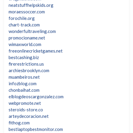
neatstuffhelpskids.org
moraessoccer.com
forochile.org
chart-track.com
wonderfultraveling.com
promocioname.net
wimaxworld.com
freeonlinecricketgames.net
bestcashing.biz
firerestrictions.us
archiesbrooklyn.com
muambeiros.net
infozblog.com
chonbaihat.com
elblogdeoscargonzalez.com
webpromote.net
steroids-store.co
arteydecoracion.net
fithog.com
bestlaptopbestmonitor.com