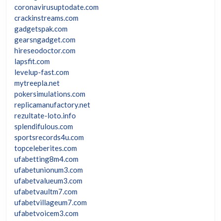
coronavirusuptodate.com
crackinstreams.com
gadgetspak.com
gearsngadget.com
hireseodoctor.com
lapsfit.com
levelup-fast.com
mytreepla.net
pokersimulations.com
replicamanufactory.net
rezultate-loto.info
splendifulous.com
sportsrecords4u.com
topceleberites.com
ufabetting8m4.com
ufabetunionum3.com
ufabetvalueum3.com
ufabetvaultm7.com
ufabetvillageum7.com
ufabetvoicem3.com