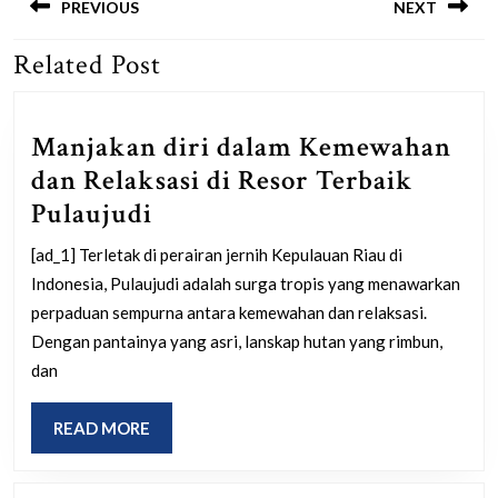
navigation
PREVIOUS
NEXT
Related Post
Previous
Next
post:
post:
Manjakan diri dalam Kemewahan
dan Relaksasi di Resor Terbaik
Manjakan
Pulaujudi
diri
[ad_1] Terletak di perairan jernih Kepulauan Riau di
dalam
Indonesia, Pulaujudi adalah surga tropis yang menawarkan
Kemewahan
perpaduan sempurna antara kemewahan dan relaksasi.
dan
Dengan pantainya yang asri, lanskap hutan yang rimbun,
dan
Relaksasi
di
READ
READ MORE
Resor
MORE
Terbaik